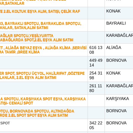
AR,SATANLAR
KONAK
 2.EL KOLTUK EŞYA ALIM, SATIŞI, ÇELİK RAF
BAYRAKLI
7 83, BAYRAKLI SPOTÇU, BAYRAKLIDA SPOTÇU,
LANLAR, SATAN,ALIM SATIMI
KARABAĞLA
BAĞLAR SPOTÇU,YEŞİLYURTTA
BAĞLARDA SPOT,2.EL EŞYA ALIM SATIM
616 13
ALİAĞA
 , ALİAĞA BEYAZ EŞYA , ALİAĞA KLİMA ,SERVİSİ
MA TAMİR ,GREE KLİMA
08
449 49
BORNOVA
14
254 31
KONAK
R SPOT, SPOTÇU ÜÇYOL, HALİLRIFAT ,GÖZTEPE
LANLAR, 2.EL EŞYA ALIM SATIMI
98
261 11
KARABAĞLA
80
KARŞIYAKA
A SPOTÇU, KARŞIYAKA SPOT EŞYA, KARŞIYAKA
ATIŞI- CEMALİ SPOT
BORNOVA
TÇU, BORNOVADA SPOTÇU, ALTINDAĞDA
İRDE 2.EL SPOT SPOT EŞYA ALIM SATIM
342 22
BORNOVA
 SPOT
05