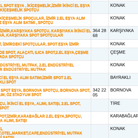
KONAK
L SPOT EŞYA , İKİÇEŞMELİK,İZMİR İKİNCİ EL EŞYA
 İKİÇEŞMELİK SPOTÇU
KONAK
İKİÇEŞMELİK SPOÇULAR, İZMİR 2.EL EŞYA ALIM
Z EŞYA ALIM SATIMI , SPOTÇU
364 28
KARŞIYAKA
 İZMİR,KARŞIYAKA SPOTÇU, KARŞIYAKA İKİNCİ EL
AR, KARŞIYAKA SPOT SPOTÇULAR
68
KONAK
T, İZMİRDEKİ SPOTÇULAR, SPOT EŞYA İZMİR
ÇEŞME
E SPOT, ALAÇATI, ILICA SPOT,2.EL EŞYA,ÇEŞME
ADA SPOTÇU
KONAK
ÜSTRİYEL MUTFAK, 2.EL ENDÜSTRİYEL
İR ENDÜSTRİYEL MUTFAK
BAYRAKLI
Cİ EL EŞYA ALIM SATIMI,İZMİR SPOT 2.EL
KLI SPOT
342 22
BORNOVA
SPOT EŞYA, BORNOVA SPOTÇU, BORNOVA SPOT,
LIM, ÖZ STADYUM SPOT
05
TİRE
, İKİNCİ EL EŞYA, ALIMI, SATIŞI, 2.EL SPOT,
 SPOT
KARABAĞLA
POT,İZMİR,KARABAĞLAR 2.EL EŞYA,SPOTÇU,
A ALIMI, SATIŞI
KONAK
EL
,OTEL,MARKET,CAFE,ENDÜSTRİYEL MUTFAK
,SATIŞI