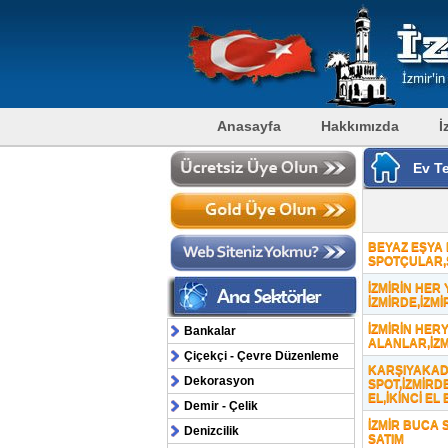
Anasayfa
Hakkımızda
İ
Ev Te
BEYAZ EŞYA M
SPOTÇULAR,
İZMİRİN HER
İZMİRDE,İZM
İZMİRİN HERY
Bankalar
ALANLAR,İZ
Çiçekçi - Çevre Düzenleme
KARŞIYAKA
Dekorasyon
SPOT,İZMİRD
EL,İKİNCİ EL
Demir - Çelik
İZMİR BUCA 
Denizcilik
SATIM