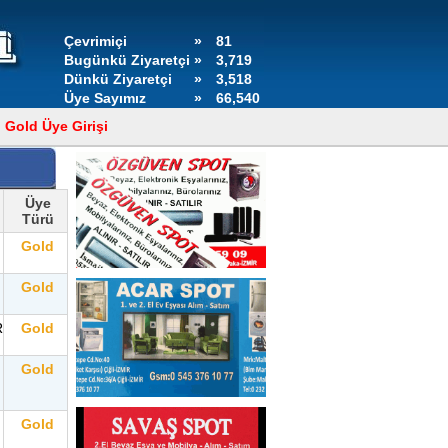
Çevrimiçi
»
81
Bugünkü Ziyaretçi
»
3,719
Dünkü Ziyaretçi
»
3,518
Üye Sayımız
»
66,540
Gold Üye Girişi
Üye
Türü
Gold
Gold
R
Gold
Gold
Gold