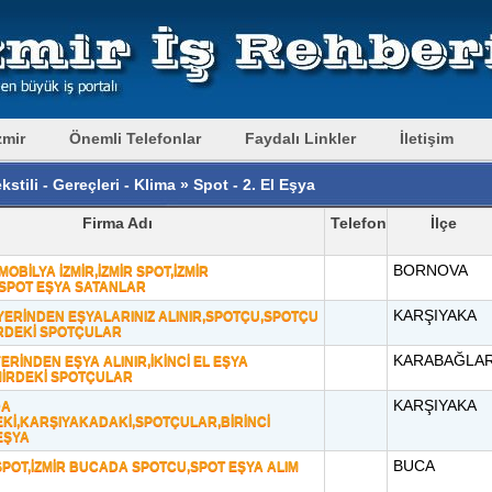
zmir
Önemli Telefonlar
Faydalı Linkler
İletişim
kstili - Gereçleri - Klima » Spot - 2. El Eşya
Firma Adı
Telefon
İlçe
BORNOVA
OBİLYA İZMİR,İZMİR SPOT,İZMİR
SPOT EŞYA SATANLAR
KARŞIYAKA
 YERİNDEN EŞYALARINIZ ALINIR,SPOTÇU,SPOTÇU
İRDEKİ SPOTÇULAR
KARABAĞLA
ERİNDEN EŞYA ALINIR,İKİNCİ EL EŞYA
MİRDEKİ SPOTÇULAR
KARŞIYAKA
DA
EKİ,KARŞIYAKADAKİ,SPOTÇULAR,BİRİNCİ
 EŞYA
BUCA
SPOT,İZMİR BUCADA SPOTCU,SPOT EŞYA ALIM