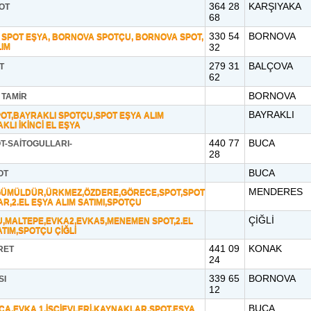
364 28
KARŞIYAKA
OT
68
330 54
BORNOVA
SPOT EŞYA, BORNOVA SPOTÇU, BORNOVA SPOT,
LIM
32
279 31
BALÇOVA
T
62
BORNOVA
 TAMİR
BAYRAKLI
OT,BAYRAKLI SPOTÇU,SPOT EŞYA ALIM
KLI İKİNCİ EL EŞYA
440 77
BUCA
T-SAİTOGULLARI-
28
BUCA
OT
MENDERES
ÜMÜLDÜR,ÜRKMEZ,ÖZDERE,GÖRECE,SPOT,SPOT
R,2.EL EŞYA ALIM SATIMI,SPOTÇU
ÇİĞLİ
U,MALTEPE,EVKA2,EVKA5,MENEMEN SPOT,2.EL
ATIM,SPOTÇU ÇİĞLİ
441 09
KONAK
RET
24
339 65
BORNOVA
SI
12
BUCA
CA,EVKA 1,İŞCİEVLERİ,KAYNAKLAR,SPOT,EŞYA