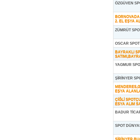
ÖZGÜVEN SP
BORNOVADA 
2. EL EŞYA A
ZÜMRÜT SPO
OSCAR SPOT
BAYRAKLI SP
SATIMI,BAYRA
YAGMUR SPO
ŞİRİNYER SP
MENDERES,G
EŞYA ALANLA
ÇİĞLİ SPOTÇ
ESYA ALIM S
BADUR TİCA
SPOT DÜNYA
ŞİRİNYER,BU