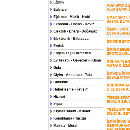
Eğitim
ADA SPOT,2.E
ALIM SATIMI,
Eğlence
Eğlence - Müzik - Hobi
UMAY SPOT, 
SATIMI, BEYA
Ekonomi - Finans - Döviz
İSMAİL SPOT,
Elektrik - Enerji - Doğalgaz
EŞYA ALANL
Elektronik - Bilgisayar
İZMİRDE SPO
Emlak
İZMİR ÇEŞMED
Engelli-Yaşlı Hizmetleri
SPOTÇU,URL
Ev Tekstili - Gereçleri - Klima
KONAKTA END
MUTFAK, İZM
Gıda
İZMİRDE İKİN
Giyim - Aksesuar - Takı
EŞYA,BAYRA
Güvenlik
BORNOVADA 
2. EL EŞYA A
Haberleşme - İletişim
Hizmet
TİREDE SPOTÇU
EVİKUR 2.EL
İnşaat
YEŞİLYURT S
Kişisel Bakım - Kuaför
İKİNCİ EL EŞY
Konaklama - Turizm
İZMİR İKİNCİ 
RESTAURANT
Makina - Metal
MALZEMELERİ