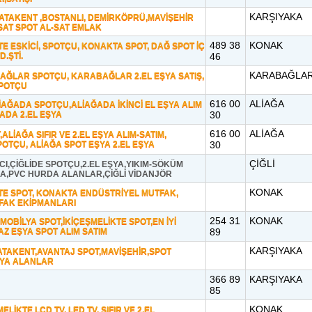
KARŞIYAKA
ATAKENT ,BOSTANLI, DEMİRKÖPRÜ,MAVİŞEHİR
SAT SPOT AL-SAT EMLAK
489 38
KONAK
TE ESKİCİ, SPOTÇU, KONAKTA SPOT, DAĞ SPOT İÇ
D.ŞTİ.
46
KARABAĞLA
AĞLAR SPOTÇU, KARABAĞLAR 2.EL EŞYA SATIŞ,
SPOTÇU
616 00
ALİAĞA
İAĞADA SPOTÇU,ALİAĞADA İKİNCİ EL EŞYA ALIM
ĞADA 2.EL EŞYA
30
616 00
ALİAĞA
ALİAĞA SIFIR VE 2.EL EŞYA ALIM-SATIM,
OTÇU, ALİAĞA SPOT EŞYA 2.EL EŞYA
30
ÇİĞLİ
CI,ÇİĞLİDE SPOTÇU,2.EL EŞYA,YIKIM-SÖKÜM
A,PVC HURDA ALANLAR,ÇİĞLİ VİDANJÖR
KONAK
TE SPOT, KONAKTA ENDÜSTRİYEL MUTFAK,
FAK EKİPMANLARI
254 31
KONAK
MOBİLYA SPOT,İKİÇEŞMELİKTE SPOT,EN İYİ
Z EŞYA SPOT ALIM SATIM
89
KARŞIYAKA
TAKENT,AVANTAJ SPOT,MAVİŞEHİR,SPOT
ŞYA ALANLAR
366 89
KARŞIYAKA
85
KONAK
ELİKTE LCD TV, LED TV, SIFIR VE 2.EL