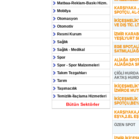
Matbaa-Reklam-Baskı Hizm.
KARŞIYAKA ,
Mobilya
SPOTÇU, AL-
Otomasyon
İKİÇEŞMELİK
VE DIŞ TİC. LT
Otomotiv
İZMİR KARAB
Resmi Kurum
YEŞİLYURT 
Sağlık
EGE SPOT,AL
Sağlık - Medikal
SATIMI,ALİA
Spor
ALİAĞA SPOT,
ALİAĞADA SP
Spor - Spor Malzemeleri
Takım Tezgahları
ÇİĞLİ HURDA
AKTAŞ HURD
Tarım
İKİÇEŞMELİK
Taşımacılık
İZMİRDE MUT
Temizlik-İlaçlama Hizmetleri
İKİÇEŞMELİK 
SPOTÇU,BEYA
Bütün Sektörler
KARŞIYAKA,A
EŞYA,2.EL E
ÖZEN SPOT
İZMİR,İKİÇEŞM