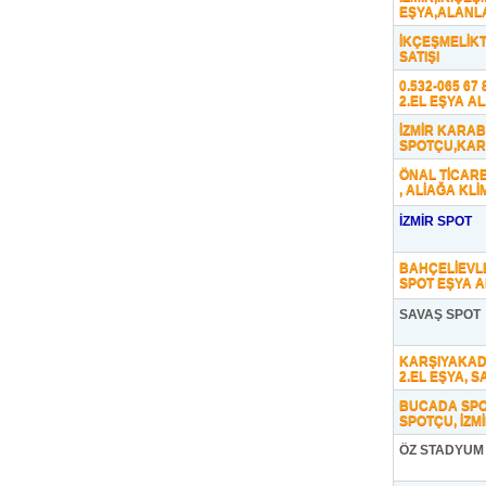
EŞYA,ALANL
İKÇEŞMELİKTE
SATIŞI
0.532-065 6
2.EL EŞYA A
İZMİR KARA
SPOTÇU,KARA
ÖNAL TİCARET
, ALİAĞA KLİ
İZMİR SPOT
BAHÇELİEVLE
SPOT EŞYA A
SAVAŞ SPOT
KARŞIYAKAD
2.EL EŞYA, S
BUCADA SPO
SPOTÇU, İZM
ÖZ STADYUM