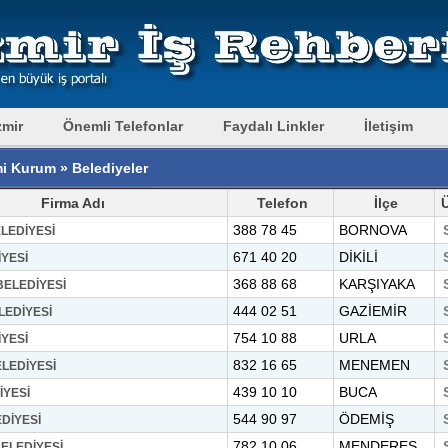
zmir
Önemli Telefonlar
Faydalı Linkler
İletişim
i Kurum » Belediyeler
Firma Adı
Telefon
İlçe
388 78 45
BORNOVA
LEDİYESİ
671 40 20
DİKİLİ
İYESİ
368 88 68
KARŞIYAKA
ELEDİYESİ
444 02 51
GAZİEMİR
LEDİYESİ
754 10 88
URLA
YESİ
832 16 65
MENEMEN
LEDİYESİ
439 10 10
BUCA
İYESİ
544 90 97
ÖDEMİŞ
DİYESİ
782 10 06
MENDERES
ELEDİYESİ