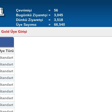
Çevrimiçi
»
56
Bugünkü Ziyaretçi
»
3,045
Dünkü Ziyaretçi
»
3,518
Üye Sayımız
»
66,540
Gold Üye Girişi
Üye Türü
Standart
Standart
Standart
Standart
Standart
Standart
Standart
Standart
Standart