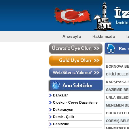
Anasayfa
Hakkımızda
İ
Resm
BORNOVA BE
DİKİLİ BELED
KARŞIYAKA B
GAZİEMİR BE
Bankalar
URLA BELEDİ
Çiçekçi - Çevre Düzenleme
MENEMEN BE
Dekorasyon
BUCA BELED
Demir - Çelik
ÖDEMİŞ BELE
Denizcilik
MENDERES B