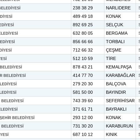
238 38 29
NARLIDERE
ELEDİYESİ
489 49 18
KONAK
DİYESİ
892 69 25
SELÇUK
DİYESİ
632 80 05
BERGAMA
LEDİYESİ
856 66 66
TORBALI
EDİYESİ
712 66 32
ÇEŞME
İYESİ
512 10 59
TİRE
YESİ
878 43 21
KEMALPAŞA
BELEDİYESİ
414 77 70
KARABAĞLAR
 BELEDİYESİ
279 20 30
BALÇOVA
LEDİYESİ
581 50 00
BAYINDIR
LEDİYESİ
743 39 60
SEFERİHİSAR
 BELEDİYESİ
371 61 71
BAYRAKLI
LEDİYESİ
293 12 00
KONAK
ŞEHİR BELEDİYESİ
731 30 20
KARABURUN
BELEDİYESİ
687 10 12
KINIK
YESİ