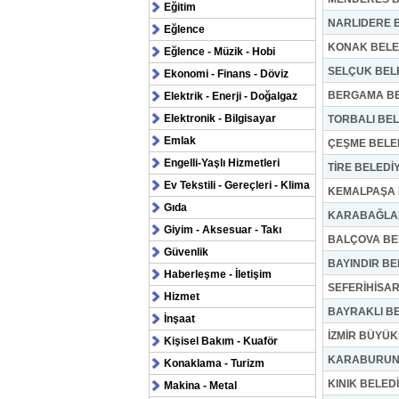
Eğitim
NARLIDERE B
Eğlence
KONAK BELE
Eğlence - Müzik - Hobi
SELÇUK BELE
Ekonomi - Finans - Döviz
BERGAMA BE
Elektrik - Enerji - Doğalgaz
Elektronik - Bilgisayar
TORBALI BEL
Emlak
ÇEŞME BELED
Engelli-Yaşlı Hizmetleri
TİRE BELEDİ
Ev Tekstili - Gereçleri - Klima
KEMALPAŞA 
Gıda
KARABAĞLAR
Giyim - Aksesuar - Takı
BALÇOVA BE
Güvenlik
BAYINDIR BE
Haberleşme - İletişim
SEFERİHİSAR
Hizmet
BAYRAKLI BE
İnşaat
İZMİR BÜYÜK
Kişisel Bakım - Kuaför
KARABURUN 
Konaklama - Turizm
KINIK BELEDİ
Makina - Metal