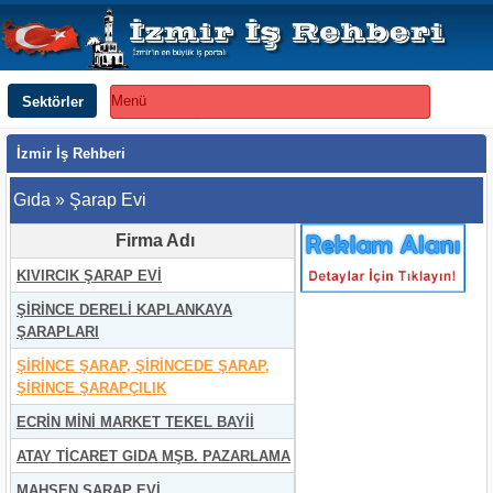
Sektörler
Menü
İzmir İş Rehberi
Gıda » Şarap Evi
Firma Adı
KIVIRCIK ŞARAP EVİ
ŞİRİNCE DERELİ KAPLANKAYA
ŞARAPLARI
ŞİRİNCE ŞARAP, ŞİRİNCEDE ŞARAP,
ŞİRİNCE ŞARAPÇILIK
ECRİN MİNİ MARKET TEKEL BAYİİ
ATAY TİCARET GIDA MŞB. PAZARLAMA
MAHSEN ŞARAP EVİ