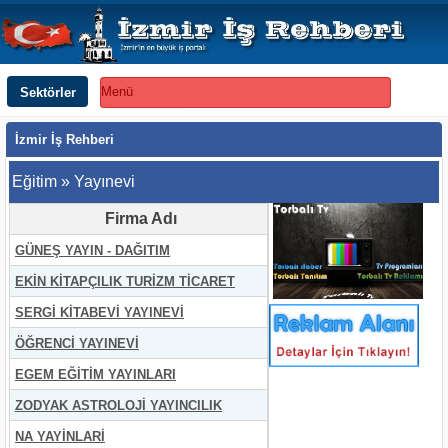
Sektörler
Menü
İzmir İş Rehberi
Eğitim » Yayınevi
Firma Adı
GÜNEŞ YAYIN - DAĞITIM
EKİN KİTAPÇILIK TURİZM TİCARET
SERGİ KİTABEVİ YAYINEVİ
ÖĞRENCİ YAYINEVİ
EGEM EĞİTİM YAYINLARI
ZODYAK ASTROLOJİ YAYINCILIK
NA YAYİNLARİ