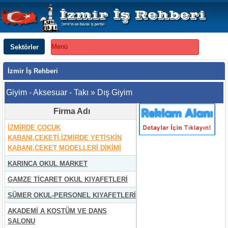
Sektörler
Menü
İzmir İş Rehberi
Giyim - Aksesuar - Takı » Dış Giyim
Firma Adı
İZMİRDE ÇOCUK
KABANI,CEKETİ,İZMİRDE YETİŞKİN
KABANI,CEKET MODELLERİ DİKİMİ
KARINCA OKUL MARKET
GAMZE TİCARET OKUL KIYAFETLERİ
SÜMER OKUL-PERSONEL KIYAFETLERİ
AKADEMİ A KOSTÜM VE DANS
SALONU