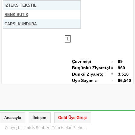
İZTEKS TEKSTİL
RENK BUTİK
ÇARŞI KUNDURA
1
Çevrimiçi
»
99
Bugünkü Ziyaretçi
»
960
Dünkü Ziyaretçi
»
3,518
Üye Sayımız
»
66,540
Anasayfa
İletişim
Gold Üye Girişi
Copyright İzmir İş Rehberi. Tüm Hakları Saklıdır.