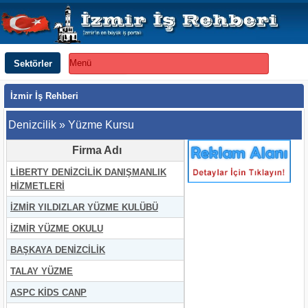
Sektörler
Menü
İzmir İş Rehberi
Denizcilik » Yüzme Kursu
Firma Adı
LİBERTY DENİZCİLİK DANIŞMANLIK
HİZMETLERİ
İZMİR YILDIZLAR YÜZME KULÜBÜ
İZMİR YÜZME OKULU
BAŞKAYA DENİZCİLİK
TALAY YÜZME
ASPC KİDS CANP