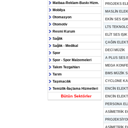
Matbaa-Reklam-Baskı Hizm.
PROJEKS EL
Mobilya
MASLİN ELE
Otomasyon
EKİN SES IŞ
Otomotiv
LTS TEKNOLO
Resmi Kurum
ELİT SES IŞI
Sağlık
ÇAĞIN ELEK
Sağlık - Medikal
DECİ MÜZİK
Spor
A PLUS SES 
Spor - Spor Malzemeleri
MEGA KONF
Takım Tezgahları
BMS MÜZİK S
Tarım
CYCLONE KA
Taşımacılık
Temizlik-İlaçlama Hizmetleri
ENCİN ELEK
Bütün Sektörler
ENCİN ELEK
PERSONA EL
ASİMETRİK E
PROJEKSİYON
ASİMETRİK E