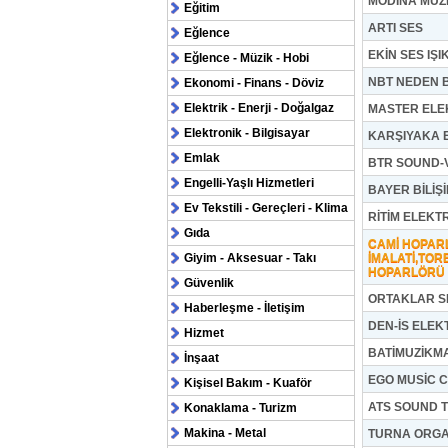
MODİNA MÜZ
Eğitim
ARTI SES
Eğlence
EKİN SES IŞ
Eğlence - Müzik - Hobi
NBT NEDEN B
Ekonomi - Finans - Döviz
Elektrik - Enerji - Doğalgaz
MASTER ELE
Elektronik - Bilgisayar
KARŞIYAKA 
Emlak
BTR SOUND-V
Engelli-Yaşlı Hizmetleri
BAYER BİLİŞ
Ev Tekstili - Gereçleri - Klima
RİTİM ELEKT
Gıda
CAMİ HOPAR
Giyim - Aksesuar - Takı
İMALATİ,TOR
HOPARLÖRÜ İ
Güvenlik
ORTAKLAR SE
Haberleşme - İletişim
DEN-İS ELEK
Hizmet
BATİMUZİKM
İnşaat
EGO MUSİC 
Kişisel Bakım - Kuaför
ATS SOUND 
Konaklama - Turizm
Makina - Metal
TURNA ORGA