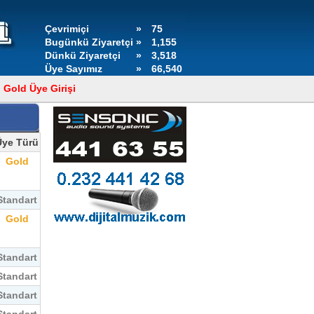
Çevrimiçi
»
75
Bugünkü Ziyaretçi
»
1,155
Dünkü Ziyaretçi
»
3,518
Üye Sayımız
»
66,540
Gold Üye Girişi
Üye Türü
Gold
Standart
Gold
Standart
Standart
Standart