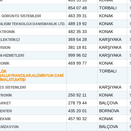
469 35 33
KONAK
İK
854 07 48
TORBALI
463 39 31
KONAK
IK GÖRÜNTÜ SİSTEMLERİ
489 19 92
KONAK
ILISIM TEKNOLOJI DANISMANLIK LTD.
482 35 33
KONAK
KTRONİK
369 54 28
KARŞIYAKA
ELEKTRİKÇİ
381 18 81
KARŞIYAKA
ISION
999 96 02
KARŞIYAKA
İM HİZMETLERİ
469 99 77
KONAK
RONİK
TORBALI
LÖR
BALI,AYRANCILAR,ALÜMİNYUM CAMİ
MALATI,SATIŞI
KARŞIYAKA
S SİSTEMLERİ
250 92 11
KONAK
TRONİK
278 79 44
BALÇOVA
ARKET
435 20 01
BORNOVA
CENTER
457 90 32
KONAK
TEKNİK
BALÇOVA
NİZASYON