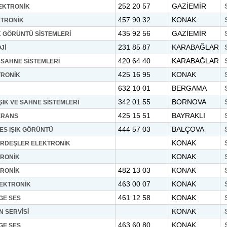
252 20 57
GAZİEMİR
EKTRONİK
457 90 32
KONAK
KTRONİK
435 92 56
GAZİEMİR
IK GÖRÜNTÜ SİSTEMLERİ
231 85 87
KARABAĞLAR
Jİ
420 64 40
KARABAĞLAR
K SAHNE SİSTEMLERİ
425 16 95
KONAK
TRONİK
632 10 01
BERGAMA
342 01 55
BORNOVA
IŞIK VE SAHNE SİSTEMLERİ
425 15 51
BAYRAKLI
ERANS
444 57 03
BALÇOVA
ES IŞIK GÖRÜNTÜ
KONAK
RDEŞLER ELEKTRONİK
KONAK
TRONİK
482 13 03
KONAK
TRONİK
463 00 07
KONAK
EKTRONİK
461 12 58
KONAK
GE SES
KONAK
 SERVİSİ
463 60 80
KONAK
GE SES