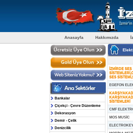
Anasayfa
Hakkımızda
İ
Elekt
İZMİRDE SES
SİSTEMLERİ,
SES SİSTEMİ
EGEFON ELE
KARŞIYAKAD
KARŞIYAKADA
Bankalar
SİSTEMLERİ
Çiçekçi - Çevre Düzenleme
CMF ELEKTRON
Dekorasyon
MOS MUSİC
Demir - Çelik
ELECTROKE
Denizcilik