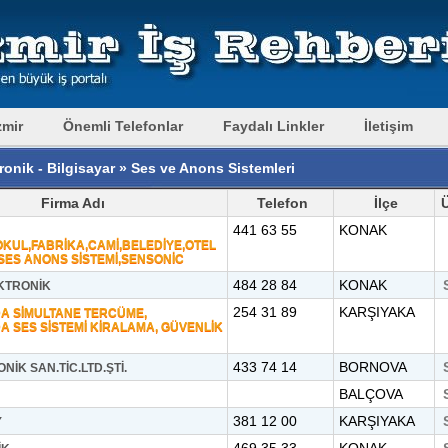
zmir
Önemli Telefonlar
Faydalı Linkler
İletişim
ronik - Bilgisayar » Ses ve Anons Sistemleri
Firma Adı
Telefon
İlçe
441 63 55
KONAK
OKUL,FABRİKA,CAMİ,BELEDİYE,OTEL
,SES ANONS SİSTEMİ,SENSONİC
484 28 84
KONAK
KTRONİK
254 31 89
KARŞIYAKA
A SİMULTANE TERCÜME,
 SES SİSTEMİ KİRALAMA, GÜVENLİK
433 74 14
BORNOVA
İK SAN.TİC.LTD.ŞTİ.
BALÇOVA
381 12 00
KARŞIYAKA
Y