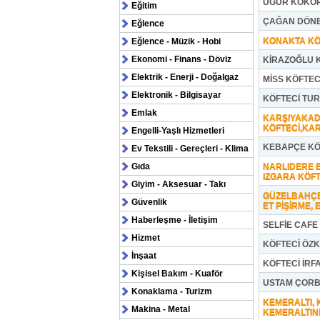
UĞUR KOKOR
Eğitim
ÇAĞAN DÖNE
Eğlence
KONAKTA KÖ
Eğlence - Müzik - Hobi
Ekonomi - Finans - Döviz
KİRAZOĞLU 
Elektrik - Enerji - Doğalgaz
MİSS KÖFTEC
Elektronik - Bilgisayar
KÖFTECİ TU
Emlak
KARŞIYAKAD
KÖFTECİ,KA
Engelli-Yaşlı Hizmetleri
KEBAPÇE KÖ
Ev Tekstili - Gereçleri - Klima
Gıda
NARLIDERE B
IZGARA KÖFT
Giyim - Aksesuar - Takı
GÜZELBAHÇE,
Güvenlik
ET PİŞİRME,
Haberleşme - İletişim
SELFİE CAFE
Hizmet
KÖFTECİ ÖZ
İnşaat
KÖFTECİ İRF
Kişisel Bakım - Kuaför
USTAM ÇORB
Konaklama - Turizm
KEMERALTI, 
Makina - Metal
KEMERALTIN