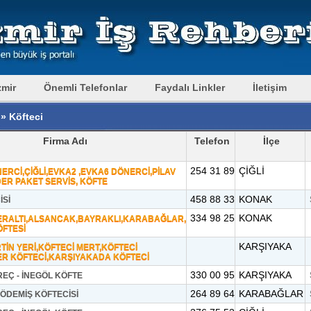
zmir
Önemli Telefonlar
Faydalı Linkler
İletişim
» Köfteci
Firma Adı
Telefon
İlçe
254 31 89
ÇİĞLİ
RCİ,ÇİĞLİ,EVKA2 ,EVKA6 DÖNERCİ,PİLAV
ER PAKET SERVİS, KÖFTE
458 88 33
KONAK
İSİ
334 98 25
KONAK
RALTI,ALSANCAK,BAYRAKLI,KARABAĞLAR,
FTESİ
KARŞIYAKA
TİN YERİ,KÖFTECİ MERT,KÖFTECİ
ER KÖFTECİ,KARŞIYAKADA KÖFTECİ
330 00 95
KARŞIYAKA
EÇ - İNEGÖL KÖFTE
264 89 64
KARABAĞLAR
ÖDEMİŞ KÖFTECİSİ