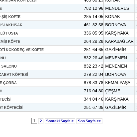
463 68 29
KONAK
AKHİSAR KÖFTECİSİ
782 12 96
MENDERES
E
285 14 05
KONAK
 ŞİŞ KÖFTE
461 32 58
BORNOVA
İSİ AKHİSAR
336 05 95
KARŞIYAKA
LÜT USTA
264 29 28
KARABAĞLAR
MİŞ KÖFTE
251 64 65
GAZİEMİR
OTİ KOKOREÇ VE KÖFTE
832 26 46
MENEMEN
SNÜ
832 23 42
MENEMEN
E SALONU
279 22 84
BORNOVA
ÇABAT KÖFTESİ
878 83 78
KEMALPAŞA
E ÇORBA
716 04 80
ÇEŞME
İH
344 04 46
KARŞIYAKA
ECİSİ
251 67 35
GAZİEMİR
T KÖFTECİSİ
1
2
Sonraki Sayfa >
Son Sayfa >>