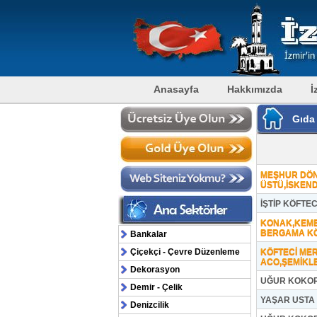
Anasayfa
Hakkımızda
İ
Gıda 
MEŞHUR DÖNE
ÜSTÜ,İSKEND
İŞTİP KÖFTEC
KONAK,KEME
BERGAMA KÖ
Bankalar
Çiçekçi - Çevre Düzenleme
KÖFTECİ MER
ACO,ŞEMİKL
Dekorasyon
UĞUR KOKOR
Demir - Çelik
YAŞAR USTA 
Denizcilik