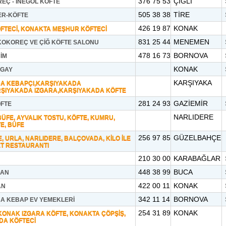
376 75 53
ÇİĞLİ
EÇ - İNEGÖL KÖFTE
505 38 38
TİRE
R-KÖFTE
426 19 87
KONAK
FTECİ, KONAKTA MEŞHUR KÖFTECİ
831 25 44
MENEMEN
KOKOREÇ VE ÇİĞ KÖFTE SALONU
478 16 73
BORNOVA
İM
KONAK
RGAY
KARŞIYAKA
A KEBAPÇI,KARŞIYAKADA
RŞIYAKADA IZGARA,KARŞIYAKADA KÖFTE
281 24 93
GAZİEMİR
FTE
NARLIDERE
ÜFE, AYVALIK TOSTU, KÖFTE, KUMRU,
E, BÜFE
256 97 85
GÜZELBAHÇE
 URLA, NARLIDERE, BALÇOVADA, KİLO İLE
 ET RESTAURANTI
210 30 00
KARABAĞLAR
448 38 99
BUCA
KAN
422 00 11
KONAK
AN
342 11 14
BORNOVA
A KEBAP EV YEMEKLERİ
254 31 89
KONAK
KONAK IZGARA KÖFTE, KONAKTA ÇÖPŞİŞ,
DA KÖFTECİ