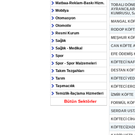
Matbaa-Reklam-Baskı Hizm.
TOBALI DÖNE
AYRANCILAR
Mobilya
KUMRUSU, S
Otomasyon
MANGAL KÖF
Otomotiv
RODOP KÖFT
Resmi Kurum
MEŞHUR KÖF
Sağlık
CAN KÖFTE 
Sağlık - Medikal
EFE ÖDEMİŞ 
Spor
KÖFTECİ NAF
Spor - Spor Malzemeleri
DESTAN KÖF
Takım Tezgahları
Tarım
KÖFTECİ VED
Taşımacılık
KÖFTECİ ER
Temizlik-İlaçlama Hizmetleri
İZMİR KÖFTE
Bütün Sektörler
FORMÜL KÖF
SERDAR UST
KÖFTECİ CİH
KÖFTECİZAD