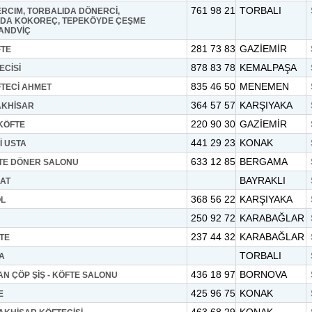
761 98 21
TORBALI
RCIM, TORBALIDA DÖNERCİ,
DA KOKOREÇ, TEPEKÖYDE ÇEŞME
ANDVİÇ
281 73 83
GAZİEMİR
TE
878 83 78
KEMALPAŞA
ECİSİ
835 46 50
MENEMEN
TECİ AHMET
364 57 57
KARŞIYAKA
AKHİSAR
220 90 30
GAZİEMİR
KÖFTE
441 29 23
KONAK
İ USTA
633 12 85
BERGAMA
TE DÖNER SALONU
BAYRAKLI
AT
368 56 22
KARŞIYAKA
OL
250 92 72
KARABAĞLAR
237 44 32
KARABAĞLAR
TE
TORBALI
A
436 18 97
BORNOVA
AN ÇÖP ŞİŞ - KÖFTE SALONU
425 96 75
KONAK
E