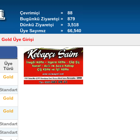
Çevrimiçi
»
88
Bugünkü Ziyaretçi
»
879
Dünkü Ziyaretçi
»
3,518
Üye Sayımız
»
66,540
Gold Üye Girişi
Üye
Türü
Gold
Standart
Gold
Gold
Standart
Standart