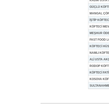
KADİR USTA 
GÜÇLÜ KÖFT
MANGAL ÇÖP
İŞTİP KÖFTEC
KÖFTECİ MEV
MEŞHUR ÖDE
FAST FOOD L
KÖFTECİ HÜ
NAMLI KÖFT
ALİ USTA AK
RODOP KÖFT
KÖFTECİ FAT
KOSOVA KÖFT
SULTANAHME