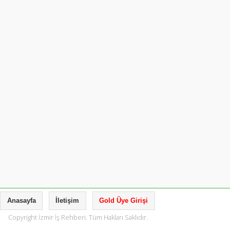
Anasayfa
İletişim
Gold Üye Girişi
Copyright İzmir İş Rehberi. Tüm Hakları Saklıdır.