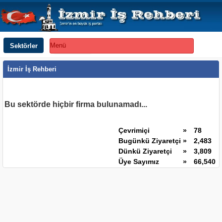
Sektörler
Menü
İzmir İş Rehberi
Bu sektörde hiçbir firma bulunamadı...
Çevrimiçi
»
78
Bugünkü Ziyaretçi
»
2,483
Dünkü Ziyaretçi
»
3,809
Üye Sayımız
»
66,540