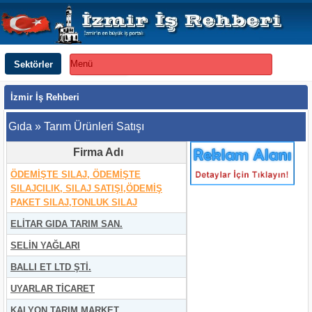
Sektörler
Menü
İzmir İş Rehberi
Gıda » Tarım Ürünleri Satışı
Firma Adı
ÖDEMİŞTE SILAJ, ÖDEMİŞTE
SILAJCILIK, SILAJ SATIŞI,ÖDEMİŞ
PAKET SILAJ,TONLUK SILAJ
ELİTAR GIDA TARIM SAN.
SELİN YAĞLARI
BALLI ET LTD ŞTİ.
UYARLAR TİCARET
KALYON TARIM MARKET