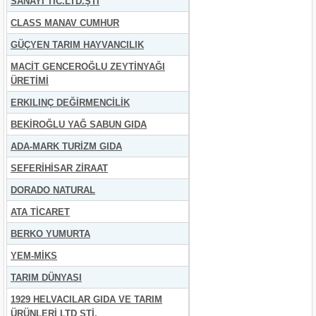
SANAYİ TİC.LTD.ŞTİ
CLASS MANAV CUMHUR
GÜÇYEN TARIM HAYVANCILIK
MACİT GENCEROĞLU ZEYTİNYAĞI
ÜRETİMİ
ERKILINÇ DEĞİRMENCİLİK
BEKİROĞLU YAĞ SABUN GIDA
ADA-MARK TURİZM GIDA
SEFERİHİSAR ZİRAAT
DORADO NATURAL
ATA TİCARET
BERKO YUMURTA
YEM-MİKS
TARIM DÜNYASI
1929 HELVACILAR GIDA VE TARIM
ÜRÜNLERİ LTD ŞTİ.