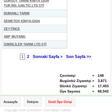
GÜRSOY TARIM KİMYA GIDA
TUR.İNŞ.SAN.TİC.LTD.ŞTİ
DUMANLI TARIM
DEMETER KİMYA-GIDA
ZEYTİNCE
ABP MUYANG
İZMİRLİLER TARIM LTD.ŞTİ
1
2
Sonraki Sayfa >
Son Sayfa >>
Çevrimiçi
»
148
Bugünkü Ziyaretçi
»
3,871
Dünkü Ziyaretçi
»
17,453
Üye Sayımız
»
66,542
Anasayfa
İletişim
Gold Üye Girişi
Copyright İzmir İş Rehberi. Tüm Hakları Saklıdır.