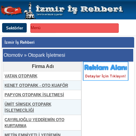
Sektörler
Menü
İzmir İş Rehberi
Otomotiv » Otopark İşletmesi
Firma Adı
VATAN OTOPARK
KENET OTOPARK - OTO KUAFÖR
PAPYON OTOPARK İŞLETMESİ
ÜMİT ŞİMŞEK OTOPARK
İŞLETMECİLİĞİ
ÇAYIRLIOĞLU YEDDİEMİN OTO
KURTARMA
METİN EMNİYETLİ YEDİEMİN