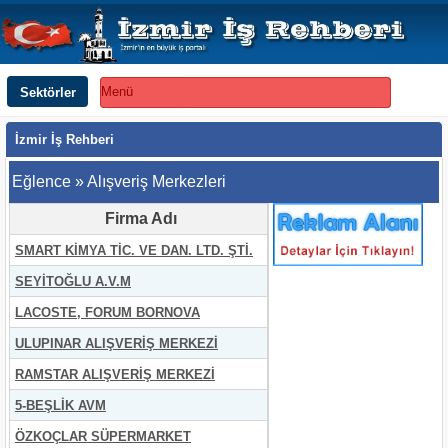
Sektörler
Menü
İzmir İş Rehberi
Eğlence » Alışveriş Merkezleri
Firma Adı
SMART KİMYA TİC. VE DAN. LTD. ŞTİ.
SEYİTOĞLU A.V.M
LACOSTE, FORUM BORNOVA
ULUPINAR ALIŞVERİŞ MERKEZİ
RAMSTAR ALIŞVERİŞ MERKEZİ
5-BEŞLİK AVM
ÖZKOÇLAR SÜPERMARKET