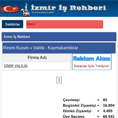
Sektörler
Menü
İzmir İş Rehberi
Resmi Kurum » Valilik - Kaymakamlıklar
Firma Adı
İZMİR VALİLİK
1
Çevrimiçi
»
83
Bugünkü Ziyaretçi
»
16,904
Dünkü Ziyaretçi
»
4,455
Üye Sayımız
»
66,541