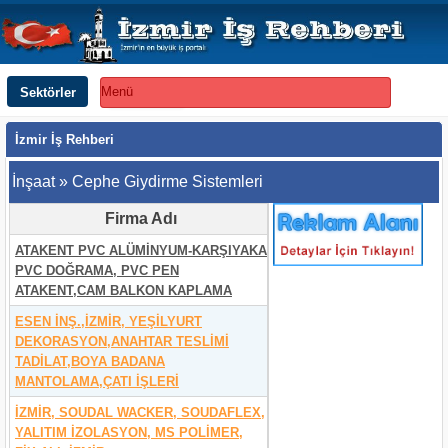
Sektörler
Menü
İzmir İş Rehberi
İnşaat » Cephe Giydirme Sistemleri
Firma Adı
ATAKENT PVC ALÜMİNYUM-KARŞIYAKA
PVC DOĞRAMA, PVC PEN
ATAKENT,CAM BALKON KAPLAMA
ESEN İNŞ.,İZMİR, YEŞİLYURT
DEKORASYON,ANAHTAR TESLİMİ
TADİLAT,BOYA BADANA
MANTOLAMA,ÇATI İŞLERİ
İZMİR, SOUDAL WACKER, SOUDAFLEX,
YALITIM İZOLASYON, MS POLİMER,