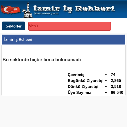
Sektörler
Menü
İzmir İş Rehberi
Bu sektörde hiçbir firma bulunamadı...
Çevrimiçi
»
74
Bugünkü Ziyaretçi
»
2,865
Dünkü Ziyaretçi
»
3,518
Üye Sayımız
»
66,540