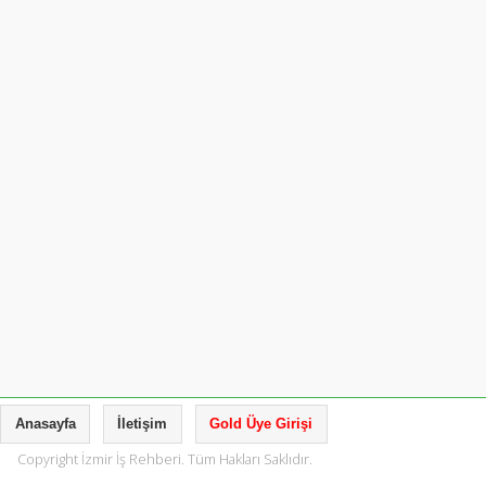
Anasayfa
İletişim
Gold Üye Girişi
Copyright İzmir İş Rehberi. Tüm Hakları Saklıdır.