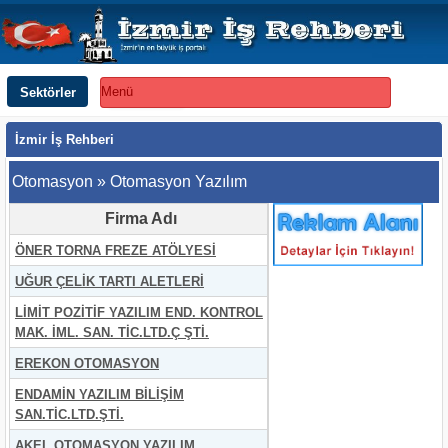
Sektörler
Menü
İzmir İş Rehberi
Otomasyon » Otomasyon Yazılım
Firma Adı
ÖNER TORNA FREZE ATÖLYESİ
UĞUR ÇELİK TARTI ALETLERİ
LİMİT POZİTİF YAZILIM END. KONTROL
MAK. İML. SAN. TİC.LTD.Ç ŞTİ.
EREKON OTOMASYON
ENDAMİN YAZILIM BİLİŞİM
SAN.TİC.LTD.ŞTİ.
AKEL OTOMASYON YAZILIM