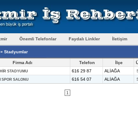
zmir
Önemli Telefonlar
Faydalı Linkler
İletişim
 » Stadyumlar
Firma Adı
Telefon
İlçe
616 29 87
ALİAĞA
EHİR STADYUMU
616 54 07
ALİAĞA
I SPOR SALONU
1