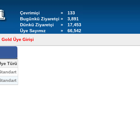
Çevrimiçi
»
133
Bugünkü Ziyaretçi
»
3,891
Dünkü Ziyaretçi
»
17,453
Üye Sayımız
»
66,542
Gold Üye Girişi
Üye Türü
Standart
Standart