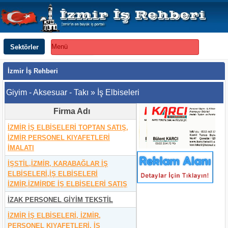
Sektörler
Menü
İzmir İş Rehberi
Giyim - Aksesuar - Takı » İş Elbiseleri
Firma Adı
İZMİR İŞ ELBİSELERİ TOPTAN SATIŞ,
İZMİR PERSONEL KIYAFETLERİ
İMALATI
İŞSTİL,İZMİR, KARABAĞLAR İŞ
ELBİSELERİ,İŞ ELBİSELERİ
İZMİR,İZMİRDE İŞ ELBİSELERİ SATIŞ
İZAK PERSONEL GİYİM TEKSTİL
İZMİR İŞ ELBİSELERİ, İZMİR,
PERSONEL KIYAFETLERİ, İŞ