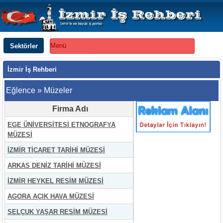
Sektörler
Menü
İzmir İş Rehberi
Eğlence » Müzeler
Firma Adı
EGE ÜNİVERSİTESİ ETNOGRAFYA
MÜZESİ
İZMİR TİCARET TARİHİ MÜZESİ
ARKAS DENİZ TARİHİ MÜZESİ
İZMİR HEYKEL RESİM MÜZESİ
AGORA AÇIK HAVA MÜZESİ
SELÇUK YAŞAR RESİM MÜZESİ