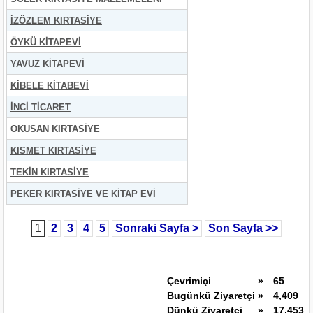
İZÖZLEM KIRTASİYE
ÖYKÜ KİTAPEVİ
YAVUZ KİTAPEVİ
KİBELE KİTABEVİ
İNCİ TİCARET
OKUSAN KIRTASİYE
KISMET KIRTASİYE
TEKİN KIRTASİYE
PEKER KIRTASİYE VE KİTAP EVİ
1
2
3
4
5
Sonraki Sayfa >
Son Sayfa >>
Çevrimiçi
»
65
Bugünkü Ziyaretçi
»
4,409
Dünkü Ziyaretçi
»
17,453