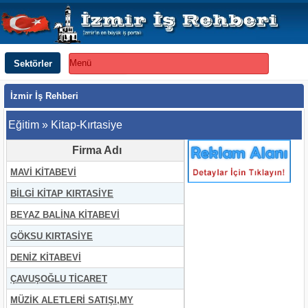
Sektörler
Menü
İzmir İş Rehberi
Eğitim » Kitap-Kırtasiye
Firma Adı
MAVİ KİTABEVİ
BİLGİ KİTAP KIRTASİYE
BEYAZ BALİNA KİTABEVİ
GÖKSU KIRTASİYE
DENİZ KİTABEVİ
ÇAVUŞOĞLU TİCARET
MÜZİK ALETLERİ SATIŞI,MY