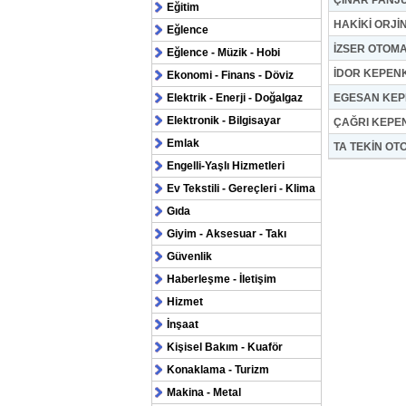
ÇINAR PANJ
Eğitim
HAKİKİ ORJİ
Eğlence
İZSER OTOMA
Eğlence - Müzik - Hobi
İDOR KEPEN
Ekonomi - Finans - Döviz
Elektrik - Enerji - Doğalgaz
EGESAN KE
Elektronik - Bilgisayar
ÇAĞRI KEPE
Emlak
TA TEKİN OT
Engelli-Yaşlı Hizmetleri
Ev Tekstili - Gereçleri - Klima
Gıda
Giyim - Aksesuar - Takı
Güvenlik
Haberleşme - İletişim
Hizmet
İnşaat
Kişisel Bakım - Kuaför
Konaklama - Turizm
Makina - Metal