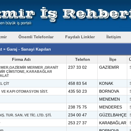
zmir
Önemli Telefonlar
Faydalı Linkler
İletişim
t » Garaj - Sanayi Kapıları
Firma Adı
Telefon
İlçe
237 33 02
GAZİEMİR
MER,GAZİEMİR MERMER ,GRANİT
EMİR ÇİMSTONE, KARABAĞLAR
MALAT
458 83 54
KONAK
L ÇİT
435 50 23
BORNOVA
 VE KAPI OTOMASYON SİST.
MENEMEN
238 75 75
MENDERES
234 00 47
GÜZELBAHÇE
Ş. TUR. SAN. VE TİC. LTD. ŞTİ.
253 27 37
KARABAĞLAR
P
BORNOVA