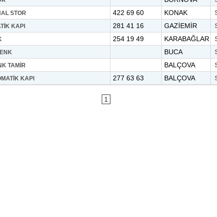
UR
422 69 60
KONAK
NAL STOR
281 41 16
GAZİEMİR
TİK KAPI
254 19 49
KARABAĞLAR
K
BUCA
PENK
BALÇOVA
NK TAMİR
277 63 63
BALÇOVA
OMATİK KAPI
1