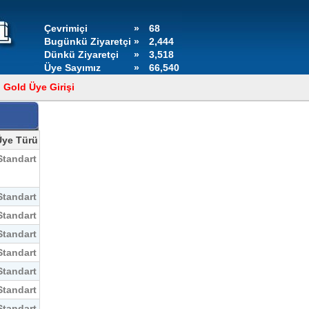
Çevrimiçi
»
68
Bugünkü Ziyaretçi
»
2,444
Dünkü Ziyaretçi
»
3,518
Üye Sayımız
»
66,540
Gold Üye Girişi
Üye Türü
Standart
Standart
Standart
Standart
Standart
Standart
Standart
Standart