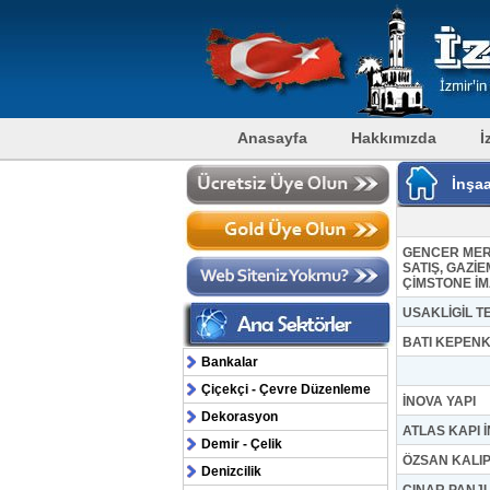
Anasayfa
Hakkımızda
İ
İnşaa
GENCER MER
SATIŞ, GAZİ
ÇİMSTONE İ
USAKLİGİL TE
BATI KEPENK
Bankalar
Çiçekçi - Çevre Düzenleme
İNOVA YAPI
Dekorasyon
ATLAS KAPI İN
Demir - Çelik
ÖZSAN KALI
Denizcilik