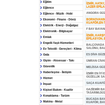
Eğitim
İZMİR, HATA
LAZER EPİL
Eğlence
ANGORA GÜZ
Eğlence - Müzik - Hobi
BORNOVANIN
Ekonomi - Finans - Döviz
KUAFÖR,EN İ
Elektrik - Enerji - Doğalgaz
F BAY BAYA
Elektronik - Bilgisayar
İZMİR, KARŞ
Emlak
EPİLASYON, 
Engelli-Yaşlı Hizmetleri
BALÇOVADA 
SALONU, BA
Ev Tekstili - Gereçleri - Klima
ES DİVA GÜZ
Gıda
Giyim - Aksesuar - Takı
ÜMRAN CİVA
Güvenlik
MELİSSA GÜ
Haberleşme - İletişim
İZMİR EN İY
GÜZELLİK S
Hizmet
SAÇA KUAFÖ
İnşaat
GAZİEMİR BA
Kişisel Bakım - Kuaför
TASARIM,GÜZ
Konaklama - Turizm
BUCADA BAY
Makina - Metal
KUAFÖR, BA