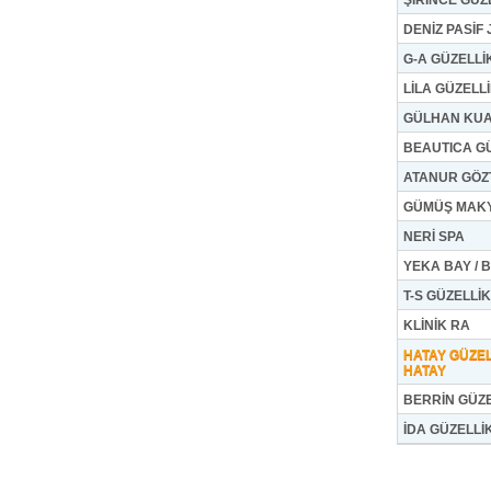
ŞİRİNCE GÜZ
DENİZ PASİF
G-A GÜZELLİ
LİLA GÜZELL
GÜLHAN KUA
BEAUTICA G
ATANUR GÖZ
GÜMÜŞ MAKY
NERİ SPA
YEKA BAY / 
T-S GÜZELLİ
KLİNİK RA
HATAY GÜZEL
HATAY
BERRİN GÜZ
İDA GÜZELLİ