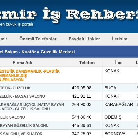
zmir
Önemli Telefonlar
Faydalı Linkler
İletişim
el Bakım - Kuaför » Güzellik Merkezi
Firma Adı
Telefon
İlçe
KONAK
ESTETİK DANIŞMANLIK -PLASTİK
IŞMANLIK,DİŞ
K,EPİLASYON
426 95 98
BUCA
TETİK- GÜZELLİK
421 91 11
KONAK
ELLİK - MASAJ SALONU
264 90 03
KARABAĞLAR
ARABAĞLAR,ÜÇYOL ,HATAY BAYAN
UAFÖR - GÜZELLİK SALONU
544 86 46
ÖDEMİŞ
LLİK SALONU
445 39 61
KONAK
 BAYAN GÜZELLİK SALONU
347 25 07
BORNOVA
İK SALONU, VE KUAFÖR