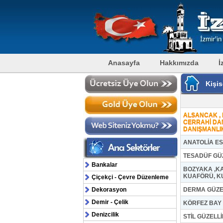
Anasayfa
Hakkımızda
İ
Kişis
ALSANCAK , 
CERRAHİ DAN
DANIŞMANLI
ANATOLİA ES
TESADÜF GÜZ
Bankalar
BOZYAKA ,K
KUAFÖRÜ, K
Çiçekçi - Çevre Düzenleme
Dekorasyon
DERMA GÜZE
Demir - Çelik
KÖRFEZ BAY
Denizcilik
STİL GÜZELL