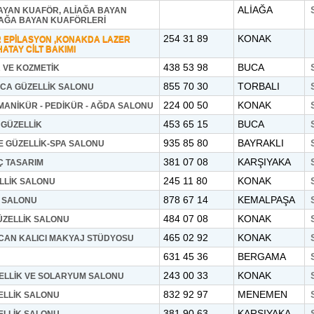
ALİAĞA
AYAN KUAFÖR, ALİAĞA BAYAN
İAĞA BAYAN KUAFÖRLERİ
254 31 89
KONAK
R EPİLASYON ,KONAKDA LAZER
HATAY CİLT BAKIMI
438 53 98
BUCA
 VE KOZMETİK
855 70 30
TORBALI
NCA GÜZELLİK SALONU
224 00 50
KONAK
MANİKÜR - PEDİKÜR - AĞDA SALONU
453 65 15
BUCA
GÜZELLİK
935 85 80
BAYRAKLI
E GÜZELLİK-SPA SALONU
381 07 08
KARŞIYAKA
Ç TASARIM
245 11 80
KONAK
LLİK SALONU
878 67 14
KEMALPAŞA
K SALONU
484 07 08
KONAK
ÜZELLİK SALONU
465 02 92
KONAK
CAN KALICI MAKYAJ STÜDYOSU
631 45 36
BERGAMA
243 00 33
KONAK
ELLİK VE SOLARYUM SALONU
832 92 97
MENEMEN
ELLİK SALONU
381 90 63
KARŞIYAKA