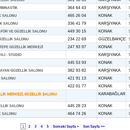
ELLİK SALONU
364 64 43
KARŞIYAKA
 JİMNASTİK
465 26 04
KONAK
K SALONU
336 41 79
KARŞIYAKA
İK SALONU
449 30 15
KONAK
FÖR VE GÜZELLİK SALONU
234 22 69
GÜZELBAHÇE
ÜZELLİK SALONU
247 93 97
KONAK
TEPE GÜZELLİK MERKEZİ
KARŞIYAKA
AJ - STÜDİO
445 53 93
KONAK
382 93 82
KARŞIYAKA
BAYAN GÜZELLİK SALONU
421 91 13
KONAK
K SALONU
422 01 77
KONAK
KARABAĞLAR
LİK MERKEZİ, GÜZELLİK SALONU
445 28 23
KONAK
ELLİK SALONU
464 74 26
KONAK
K SALONU
1
2
3
4
5
Sonraki Sayfa >
Son Sayfa >>