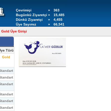
Çevrimiçi
»
363
Bugünkü Ziyaretçi
»
15,485
Dünkü Ziyaretçi
»
4,455
Üye Sayımız
»
66,541
Gold Üye Girişi
Üye Türü
Gold
Standart
Standart
Standart
Standart
Standart
Standart