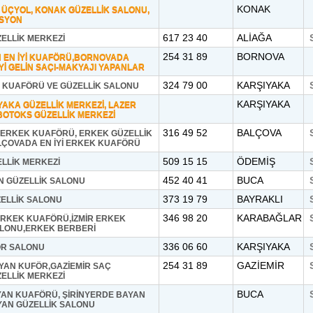
KONAK
Y, ÜÇYOL, KONAK GÜZELLİK SALONU,
ASYON
617 23 40
ALİAĞA
ELLİK MERKEZİ
254 31 89
BORNOVA
 EN İYİ KUAFÖRÜ,BORNOVADA
Yİ GELİN SAÇI-MAKYAJI YAPANLAR
324 79 00
KARŞIYAKA
N KUAFÖRÜ VE GÜZELLİK SALONU
KARŞIYAKA
IYAKA GÜZELLİK MERKEZİ, LAZER
BOTOKS GÜZELLİK MERKEZİ
316 49 52
BALÇOVA
ERKEK KUAFÖRÜ, ERKEK GÜZELLİK
LÇOVADA EN İYİ ERKEK KUAFÖRÜ
509 15 15
ÖDEMİŞ
ELLİK MERKEZİ
452 40 41
BUCA
N GÜZELLİK SALONU
373 19 79
BAYRAKLI
ZELLİK SALONU
346 98 20
KARABAĞLAR
İ ERKEK KUAFÖRÜ,İZMİR ERKEK
ALONU,ERKEK BERBERİ
336 06 60
KARŞIYAKA
R SALONU
254 31 89
GAZİEMİR
YAN KUFÖR,GAZİEMİR SAÇ
ELLİK MERKEZİ
BUCA
AN KUAFÖRÜ, ŞİRİNYERDE BAYAN
YAN GÜZELLİK SALONU