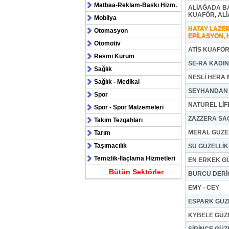
Matbaa-Reklam-Baskı Hizm.
ALİAĞADA B
KUAFÖR, AL
Mobilya
HATAY LAZE
Otomasyon
EPİLASYON, 
Otomotiv
ATİS KUAFÖR
Resmi Kurum
SE-RA KADI
Sağlık
NESLİ HERA 
Sağlık - Medikal
SEYHANDAN 
Spor
NATUREL LİF
Spor - Spor Malzemeleri
ZAZZERA SA
Takım Tezgahları
MERAL GÜZE
Tarım
Taşımacılık
SU GÜZELLİ
Temizlik-İlaçlama Hizmetleri
EN ERKEK G
Bütün Sektörler
BURCU DERİ
EMY - CEY
ESPARK GÜZ
KYBELE GÜZ