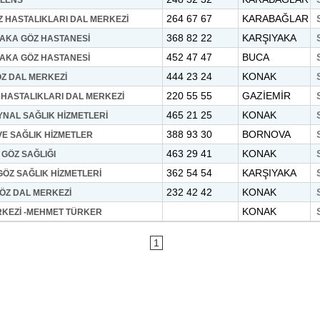
-LENS
264 67 67
KARABAĞLAR
 HASTALIKLARI DAL MERKEZİ
368 82 22
KARŞIYAKA
YAKA GÖZ HASTANESİ
452 47 47
BUCA
YAKA GÖZ HASTANESİ
444 23 24
KONAK
ÖZ DAL MERKEZİ
220 55 55
GAZİEMİR
HASTALIKLARI DAL MERKEZİ
465 21 25
KONAK
YNAL SAĞLIK HİZMETLERİ
388 93 30
BORNOVA
E SAĞLIK HİZMETLER
463 29 41
KONAK
 GÖZ SAĞLIĞI
362 54 54
KARŞIYAKA
ÖZ SAĞLIK HİZMETLERİ
232 42 42
KONAK
ÖZ DAL MERKEZİ
KONAK
RKEZİ -MEHMET TÜRKER
1