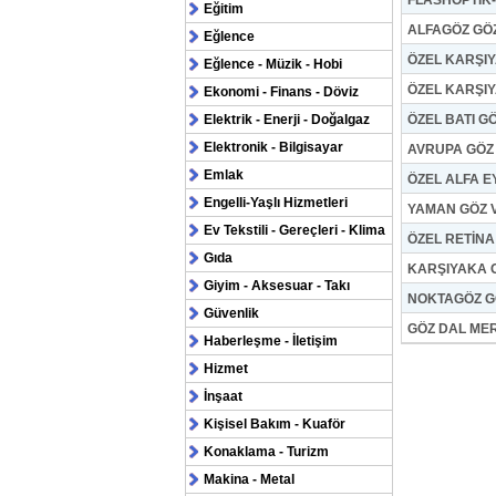
FLASHOPTİK
Eğitim
ALFAGÖZ GÖZ
Eğlence
ÖZEL KARŞI
Eğlence - Müzik - Hobi
ÖZEL KARŞI
Ekonomi - Finans - Döviz
Elektrik - Enerji - Doğalgaz
ÖZEL BATI G
Elektronik - Bilgisayar
AVRUPA GÖZ 
Emlak
ÖZEL ALFA E
Engelli-Yaşlı Hizmetleri
YAMAN GÖZ V
Ev Tekstili - Gereçleri - Klima
ÖZEL RETİNA
Gıda
KARŞIYAKA G
Giyim - Aksesuar - Takı
NOKTAGÖZ G
Güvenlik
GÖZ DAL ME
Haberleşme - İletişim
Hizmet
İnşaat
Kişisel Bakım - Kuaför
Konaklama - Turizm
Makina - Metal