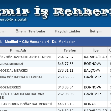
zmir
Önemli Telefonlar
Faydalı Linkler
İletişim
k - Medikal » Göz Hastaneleri - Dal Merkezleri
Firma Adı
Telefon
İlçe
264 67 67
KARABAĞLAR
ÖZ - GÖZ HASTALIKLARI DAL MERK.
343 77 88
BORNOVA
Z DAL MERKEZİ
278 81 11
BALÇOVA
 GÖZ DAL MERKEZİ
250 55 55
GAZİEMİR
UPA GÖZ HASTALIKLARI DAL
343 85 34
BORNOVA
 GÖZ MERKEZİ
252 08 08
GAZİEMİR
 GÖZ HASTALIKLARI DAL MRK.
BE
446 15 16
KONAK
KULAK BURUN BOĞAZ DAL MERKEZİ
248 32 32
KARABAĞLAR