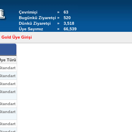
Çevrimiçi
»
63
Bugünkü Ziyaretçi
»
520
Dünkü Ziyaretçi
»
3,518
Üye Sayımız
»
66,539
Gold Üye Girişi
Üye Türü
Standart
Standart
Standart
Standart
Standart
Standart
Standart
Standart