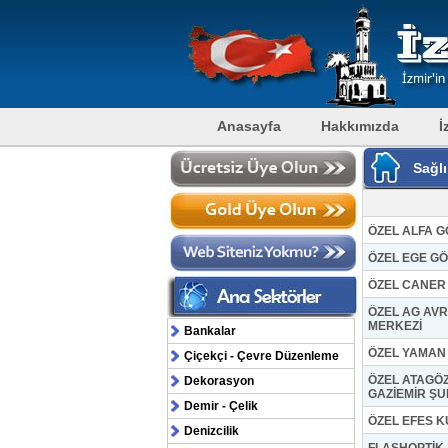
Anasayfa
Hakkımızda
İ
Sağlı
ÖZEL ALFA G
ÖZEL EGE GÖ
ÖZEL CANER
ÖZEL AG AVR
MERKEZİ
Bankalar
ÖZEL YAMAN
Çiçekçi - Çevre Düzenleme
ÖZEL ATAGÖZ
Dekorasyon
GAZİEMİR ŞU
Demir - Çelik
ÖZEL EFES 
Denizcilik