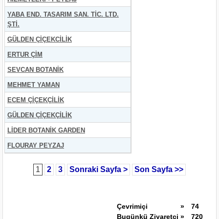
YABA END. TASARIM SAN. TİC. LTD.
ŞTİ.
GÜLDEN ÇİÇEKCİLİK
ERTUR ÇİM
SEVCAN BOTANİK
MEHMET YAMAN
ECEM ÇİÇEKÇİLİK
GÜLDEN ÇİÇEKÇİLİK
LİDER BOTANİK GARDEN
FLOURAY PEYZAJ
1
2
3
Sonraki Sayfa >
Son Sayfa >>
Çevrimiçi
»
74
Bugünkü Ziyaretçi
»
720