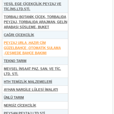
YEŞİL EGE ÇİÇEKÇİLİK PEYZAJ VE
TİC.İNŞ.LTD.ŞTİ.
TORBALI BOTANİK ÇİÇEK, TORBALIDA
PEYZAJ, TORBALIDA ARAJMAN, GELİN
ARABASI SÜSLEME, BUKET
ÇAĞRI ÇİÇEKÇİLİK
PEYZAJ URLA ,HAZIR ÇİM
GÜZELBAHÇE ,OTOMATİK SULAMA
,ÇEŞMEDE BAHÇE BAKIMI
TEKNO TARIM
MEVSEL İNŞAAT PAZ. SAN. VE TİC.
LTD. ŞTİ.
HTH TEMİZLİK MALZEMELERİ
AYHAN NARGİLE LÜLESİ İMALATI
ÜNLÜ TARIM
NERGİZ ÇİÇEKÇİLİK
PEYSAN PEYZAJ LTD.ŞTİ.