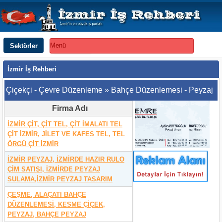
Sektörler
Menü
İzmir İş Rehberi
Çiçekçi - Çevre Düzenleme » Bahçe Düzenlemesi - Peyzaj
Firma Adı
İZMİR ÇİT, ÇİT TEL, ÇİT İMALATI TEL
ÇİT İZMİR, JİLET VE KAFES TEL, TEL
ÖRGÜ ÇİT İZMİR
İZMİR PEYZAJ, İZMİRDE HAZIR RULO
ÇİM SATIŞI, İZMİRDE PEYZAJ
SULAMA,İZMİR PEYZAJ TASARIM
ÇEŞME, ALAÇATI BAHÇE
DÜZENLEMESİ, KESME ÇİÇEK,
PEYZAJ, BAHÇE PEYZAJ