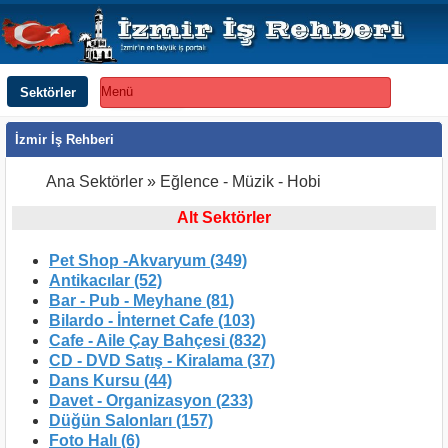
Sektörler
Menü
İzmir İş Rehberi
Ana Sektörler » Eğlence - Müzik - Hobi
Alt Sektörler
Pet Shop -Akvaryum (349)
Antikacılar (52)
Bar - Pub - Meyhane (81)
Bilardo - İnternet Cafe (103)
Cafe - Aile Çay Bahçesi (832)
CD - DVD Satış - Kiralama (37)
Dans Kursu (44)
Davet - Organizasyon (233)
Düğün Salonları (157)
Foto Halı (6)