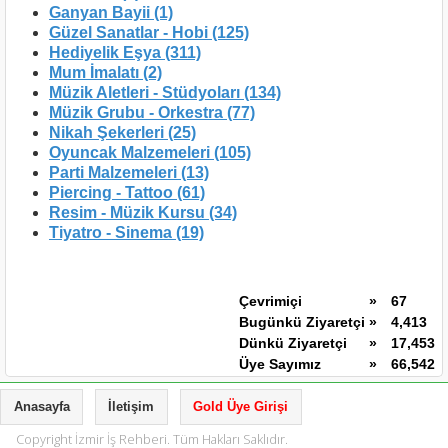
Ganyan Bayii (1)
Güzel Sanatlar - Hobi (125)
Hediyelik Eşya (311)
Mum İmalatı (2)
Müzik Aletleri - Stüdyoları (134)
Müzik Grubu - Orkestra (77)
Nikah Şekerleri (25)
Oyuncak Malzemeleri (105)
Parti Malzemeleri (13)
Piercing - Tattoo (61)
Resim - Müzik Kursu (34)
Tiyatro - Sinema (19)
Çevrimiçi
»
67
Bugünkü Ziyaretçi
»
4,413
Dünkü Ziyaretçi
»
17,453
Üye Sayımız
»
66,542
Anasayfa
İletişim
Gold Üye Girişi
Copyright İzmir İş Rehberi. Tüm Hakları Saklıdır.