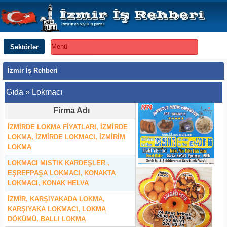
Sektörler
Menü
İzmir İş Rehberi
Gıda » Lokmacı
Firma Adı
İZMİRDE LOKMA FİYATLARI, İZMİRDE
LOKMA, İZMİRDE LOKMACI, İZMİRİM
LOKMA
LOKMACI MISTIK KARDEŞLER ,
EŞREFPAŞA LOKMACI, KONAKTA
LOKMACI, KONAK HELVA
İZMİR, KARŞIYAKADA LOKMA,
KARŞIYAKA LOKMACI, LOKMA
DÖKÜMÜ, BALLI LOKMA