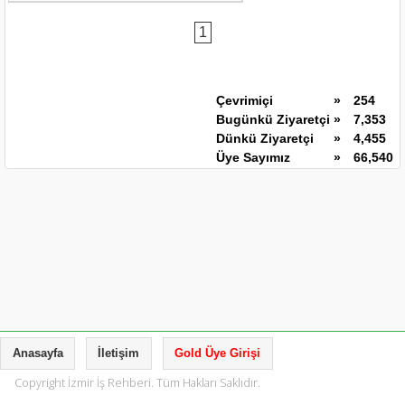
1
Çevrimiçi
»
254
Bugünkü Ziyaretçi
»
7,353
Dünkü Ziyaretçi
»
4,455
Üye Sayımız
»
66,540
Anasayfa
İletişim
Gold Üye Girişi
Copyright İzmir İş Rehberi. Tüm Hakları Saklıdır.