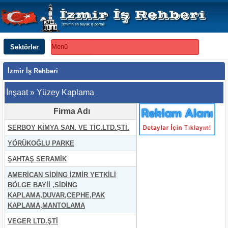
Sektörler
Menü
İzmir İş Rehberi
İnşaat » Yüzey Kaplama
Firma Adı
SERBOY KİMYA SAN. VE TİC.LTD.ŞTİ.
YÖRÜKOĞLU PARKE
ŞAHTAŞ SERAMİK
AMERİCAN SİDİNG İZMİR YETKİLİ
BÖLGE BAYİİ ,SİDİNG
KAPLAMA,DUVAR,CEPHE,PAK
KAPLAMA,MANTOLAMA
VEGER LTD.ŞTİ