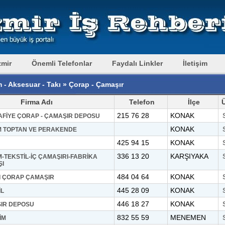
zmir
Önemli Telefonlar
Faydalı Linkler
İletişim
 - Aksesuar - Takı » Çorap - Çamaşır
Firma Adı
Telefon
İlçe
215 76 28
KONAK
AFİYE ÇORAP - ÇAMAŞIR DEPOSU
KONAK
YİM TOPTAN VE PERAKENDE
425 94 15
KONAK
336 13 20
KARŞIYAKA
M-TEKSTİL-İÇ ÇAMAŞIRI-FABRİKA
ŞI
484 04 64
KONAK
I ÇORAP ÇAMAŞIR
445 28 09
KONAK
İL
446 18 27
KONAK
IR DEPOSU
832 55 59
MENEMEN
İM