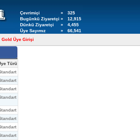
Çevrimiçi
»
325
Bugünkü Ziyaretçi
»
12,915
Dünkü Ziyaretçi
»
4,455
Üye Sayımız
»
66,541
Gold Üye Girişi
Üye Türü
Standart
Standart
Standart
Standart
Standart
Standart
Standart
Standart