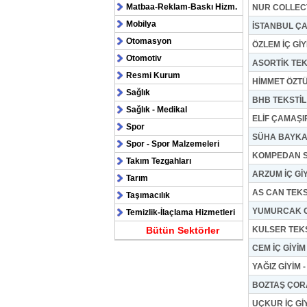
Matbaa-Reklam-Baskı Hizm.
NUR COLLEC
Mobilya
İSTANBUL Ç
Otomasyon
ÖZLEM İÇ GİY
Otomotiv
ASORTİK TEKS
Resmi Kurum
HİMMET ÖZT
Sağlık
BHB TEKSTİL K
Sağlık - Medikal
ELİF ÇAMAŞIR
Spor
SÜHA BAYKAL
Spor - Spor Malzemeleri
KOMPEDAN SP
Takım Tezgahları
ARZUM İÇ Gİ
Tarım
AS CAN TEKS
Taşımacılık
YUMURCAK Gİ
Temizlik-İlaçlama Hizmetleri
Bütün Sektörler
KULSER TEKST
CEM İÇ GİYİM
YAĞIZ GİYİM 
BOZTAŞ ÇOR
UÇKUR İÇ Gİ