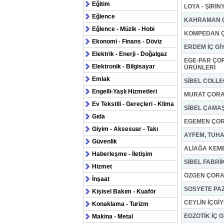
Eğitim
LOYA - ŞİRİN
Eğlence
KAHRAMAN ÇO
Eğlence - Müzik - Hobi
KOMPEDAN Ç
Ekonomi - Finans - Döviz
ERDEM İÇ Gİ
Elektrik - Enerji - Doğalgaz
EGE-PAR ÇO
Elektronik - Bilgisayar
ÜRÜNLERİ
Emlak
SİBEL COLLE
Engelli-Yaşlı Hizmetleri
MURAT ÇORA
Ev Tekstili - Gereçleri - Klima
SİBEL ÇAMAŞ
Gıda
EGEMEN ÇO
Giyim - Aksesuar - Takı
AYFEM, TUHAF
Güvenlik
ALİAĞA KEME
Haberleşme - İletişim
SİBEL FABRİ
Hizmet
ÖZGEN ÇORA
İnşaat
SOSYETE PA
Kişisel Bakım - Kuaför
CEYLİN İÇGİY
Konaklama - Turizm
EGZOTİK İÇ G
Makina - Metal