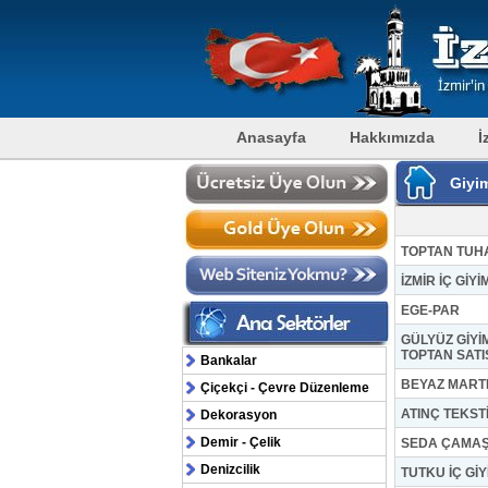
Anasayfa
Hakkımızda
İ
Giyim
TOPTAN TUH
İZMİR İÇ Gİ
EGE-PAR
GÜLYÜZ GİYİ
TOPTAN SATI
Bankalar
BEYAZ MART
Çiçekçi - Çevre Düzenleme
ATINÇ TEKST
Dekorasyon
Demir - Çelik
SEDA ÇAMAŞ
Denizcilik
TUTKU İÇ GİY