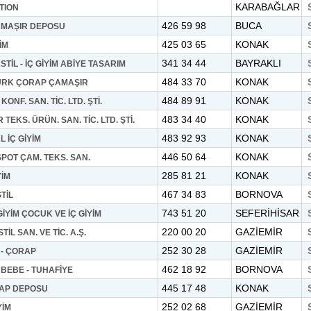
KARABAĞLAR
TION
426 59 98
BUCA
AMAŞIR DEPOSU
425 03 65
KONAK
İM
341 34 44
BAYRAKLI
TİL - İÇ GİYİM ABİYE TASARIM
484 33 70
KONAK
ÜRK ÇORAP ÇAMAŞIR
484 89 91
KONAK
ONF. SAN. TİC. LTD. ŞTİ.
483 34 40
KONAK
 TEKS. ÜRÜN. SAN. TİC. LTD. ŞTİ.
483 92 93
KONAK
 İÇ GİYİM
446 50 64
KONAK
OT ÇAM. TEKS. SAN.
285 81 21
KONAK
YİM
467 34 83
BORNOVA
TİL
743 51 20
SEFERİHİSAR
YİM ÇOCUK VE İÇ GİYİM
220 00 20
GAZİEMİR
İL SAN. VE TİC. A.Ş.
252 30 28
GAZİEMİR
 - ÇORAP
462 18 92
BORNOVA
- BEBE - TUHAFİYE
445 17 48
KONAK
AP DEPOSU
252 02 68
GAZİEMİR
YİM