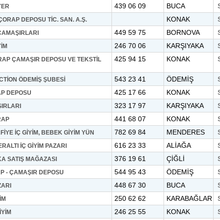
439 06 09
BUCA
YER
KONAK
RAP DEPOSU TİC. SAN. A.Ş.
449 59 75
BORNOVA
AMAŞIRLARI
246 70 06
KARŞIYAKA
YİM
425 94 15
KONAK
RAP ÇAMAŞIR DEPOSU VE TEKSTİL
543 23 41
ÖDEMİŞ
CTİON ÖDEMİŞ ŞUBESİ
425 17 66
KONAK
P DEPOSU
323 17 97
KARŞIYAKA
IRLARI
441 68 07
KONAK
RAP
782 69 84
MENDERES
İYE İÇ GİYİM, BEBEK GİYİM YÜN
616 23 33
ALİAĞA
RALTI İÇ GİYİM PAZARI
376 19 61
ÇİĞLİ
KA SATIŞ MAĞAZASI
544 95 43
ÖDEMİŞ
P - ÇAMAŞIR DEPOSU
448 67 30
BUCA
ZARI
250 62 62
KARABAĞLAR
İM
246 25 55
KONAK
İYİM