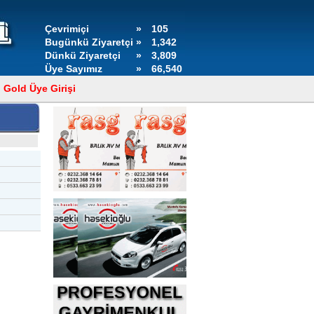
Çevrimiçi
»
105
Bugünkü Ziyaretçi
»
1,342
Dünkü Ziyaretçi
»
3,809
Üye Sayımız
»
66,540
Gold Üye Girişi