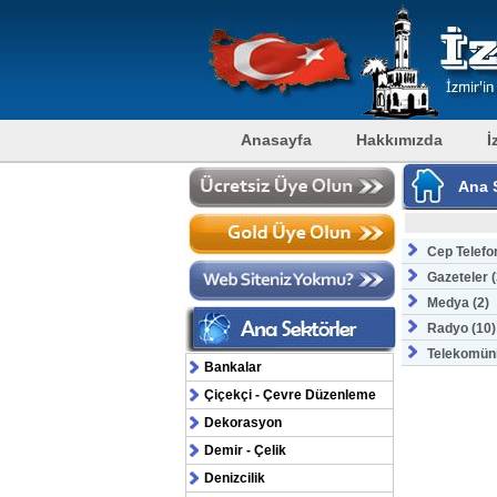
Anasayfa
Hakkımızda
İ
Ana S
Cep Telefon
Gazeteler (
Medya (2)
Radyo (10)
Telekomüni
Bankalar
Çiçekçi - Çevre Düzenleme
Dekorasyon
Demir - Çelik
Denizcilik