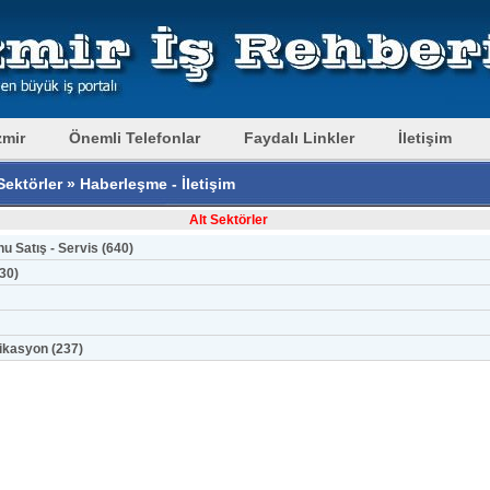
zmir
Önemli Telefonlar
Faydalı Linkler
İletişim
ektörler » Haberleşme - İletişim
Alt Sektörler
u Satış - Servis (640)
30)
kasyon (237)