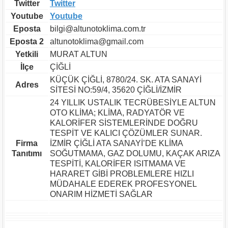
Twitter
Twitter
Youtube
Youtube
Eposta
bilgi@altunotoklima.com.tr
Eposta 2
altunotoklima@gmail.com
Yetkili
MURAT ALTUN
İlçe
ÇİĞLİ
KÜÇÜK ÇİĞLİ, 8780/24. SK. ATA SANAYİ
Adres
SİTESİ NO:59/4, 35620 ÇİĞLİ/İZMİR
24 YILLIK USTALIK TECRÜBESİYLE ALTUN
OTO KLİMA; KLİMA, RADYATÖR VE
KALORİFER SİSTEMLERİNDE DOĞRU
TESPİT VE KALICI ÇÖZÜMLER SUNAR.
Firma
İZMİR ÇİĞLİ ATA SANAYİ’DE KLİMA
Tanıtımı
SOĞUTMAMA, GAZ DOLUMU, KAÇAK ARIZA
TESPİTİ, KALORİFER ISITMAMA VE
HARARET GİBİ PROBLEMLERE HIZLI
MÜDAHALE EDEREK PROFESYONEL
ONARIM HİZMETİ SAĞLAR