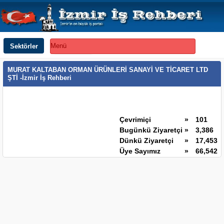
Sektörler
Menü
MURAT KALTABAN ORMAN ÜRÜNLERİ SANAYİ VE TİCARET LTD
ŞTİ -İzmir İş Rehberi
Çevrimiçi
»
101
Bugünkü Ziyaretçi
»
3,386
Dünkü Ziyaretçi
»
17,453
Üye Sayımız
»
66,542