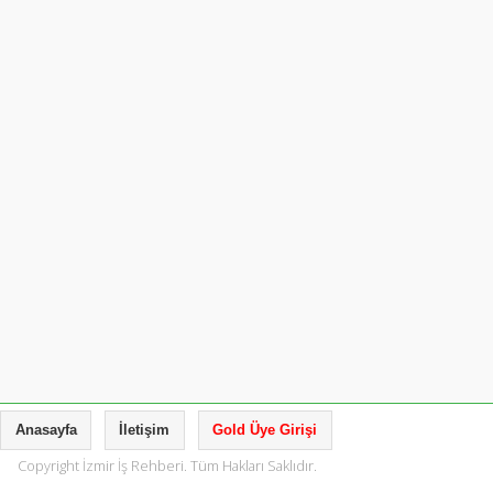
Anasayfa
İletişim
Gold Üye Girişi
Copyright İzmir İş Rehberi. Tüm Hakları Saklıdır.