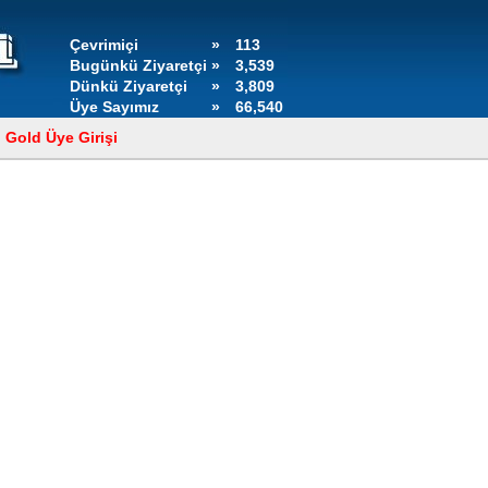
Çevrimiçi
»
113
Bugünkü Ziyaretçi
»
3,539
Dünkü Ziyaretçi
»
3,809
Üye Sayımız
»
66,540
Gold Üye Girişi