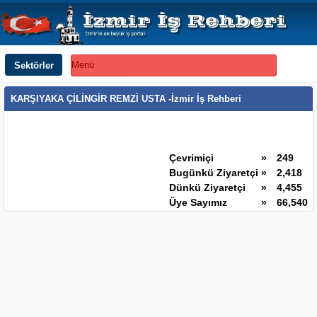
Sektörler
Menü
KARŞIYAKA ÇİLİNGİR REMZİ USTA -İzmir İş Rehberi
Çevrimiçi
»
249
Bugünkü Ziyaretçi
»
2,418
Dünkü Ziyaretçi
»
4,455
Üye Sayımız
»
66,540