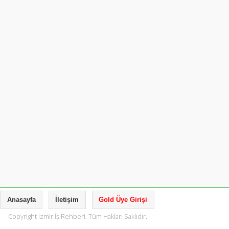
Anasayfa
İletişim
Gold Üye Girişi
Copyright İzmir İş Rehberi. Tüm Hakları Saklıdır.