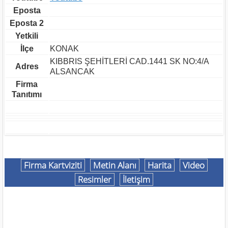
Eposta
Eposta 2
Yetkili
İlçe
KONAK
KIBBRIS ŞEHİTLERİ CAD.1441 SK NO:4/A
Adres
ALSANCAK
Firma
Tanıtımı
Firma Kartviziti
Metin Alanı
Harita
Video
Resimler
İletişim