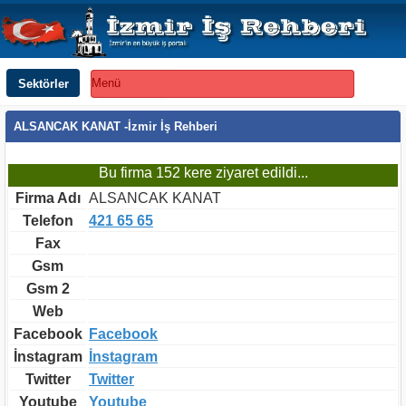
Sektörler
Menü
ALSANCAK KANAT -İzmir İş Rehberi
Bu firma 152 kere ziyaret edildi...
Firma Adı
ALSANCAK KANAT
Telefon
421 65 65
Fax
Gsm
Gsm 2
Web
Facebook
Facebook
İnstagram
İnstagram
Twitter
Twitter
Youtube
Youtube