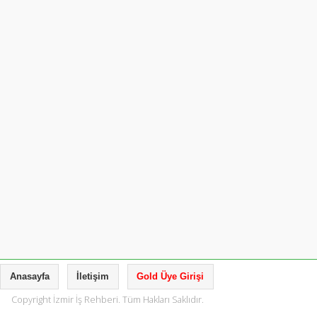
Anasayfa
İletişim
Gold Üye Girişi
Copyright İzmir İş Rehberi. Tüm Hakları Saklıdır.