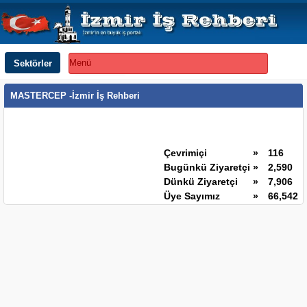
Sektörler
Menü
MASTERCEP -İzmir İş Rehberi
Çevrimiçi
»
116
Bugünkü Ziyaretçi
»
2,590
Dünkü Ziyaretçi
»
7,906
Üye Sayımız
»
66,542