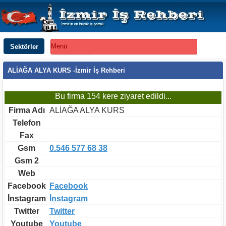
Sektörler
Menü
ALİAĞA ALYA KURS -İzmir İş Rehberi
Bu firma 154 kere ziyaret edildi...
Firma Adı
ALİAĞA ALYA KURS
Telefon
Fax
Gsm
0.546 577 68 38
Gsm 2
Web
Facebook
Facebook
İnstagram
İnstagram
Twitter
Twitter
Youtube
Youtube