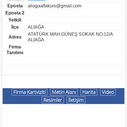
Eposta
aliagaalfakurs@gmail.com
Eposta 2
Yetkili
İlçe
ALİAĞA
ATATÜRK MAH.GÜNEŞ SOKAK NO:12/A
Adres
ALİAĞA
Firma
Tanıtımı
Firma Kartviziti
Metin Alanı
Harita
Video
Resimler
İletişim