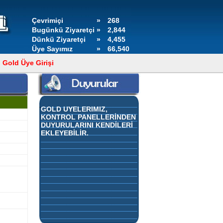
Çevrimiçi
»
268
Bugünkü Ziyaretçi
»
2,844
Dünkü Ziyaretçi
»
4,455
Üye Sayımız
»
66,540
Gold Üye Girişi
GOLD ÜYELERİMİZ,
KONTROL PANELLERİNDEN
DUYURULARINI KENDİLERİ
EKLEYEBİLİR.