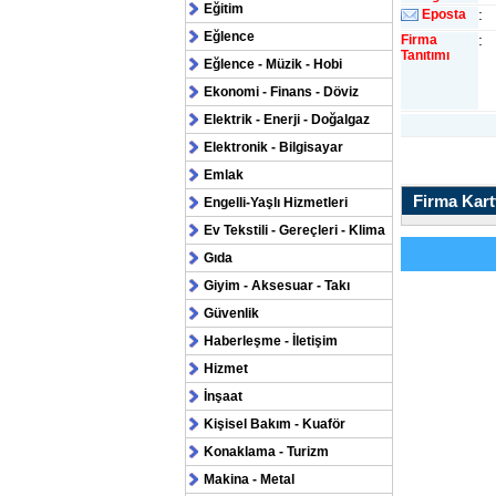
Eğitim
:
Eposta
Eğlence
:
Firma
Tanıtımı
Eğlence - Müzik - Hobi
Ekonomi - Finans - Döviz
Elektrik - Enerji - Doğalgaz
Elektronik - Bilgisayar
Emlak
Firma Kartv
Engelli-Yaşlı Hizmetleri
Ev Tekstili - Gereçleri - Klima
Gıda
Giyim - Aksesuar - Takı
Güvenlik
Haberleşme - İletişim
Hizmet
İnşaat
Kişisel Bakım - Kuaför
Konaklama - Turizm
Makina - Metal