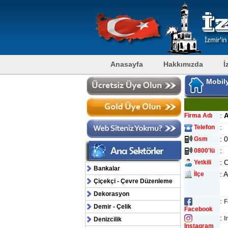
Anasayfa
Hakkımızda
İ
Mobily
:
A
Firma Adı
:
Telefon
: 
Gsm
:
0800'lü
: 
Yetkili
Bankalar
: 
İlçe
Çiçekçi - Çevre Düzenleme
Dekorasyon
:
F
Demir - Çelik
Facebook
:
I
Denizcilik
Instagram