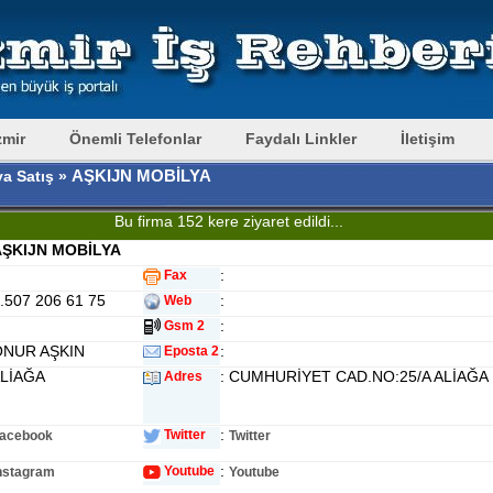
zmir
Önemli Telefonlar
Faydalı Linkler
İletişim
AŞKIJN MOBİLYA
a Satış »
Bu firma 152 kere ziyaret edildi...
ŞKIJN MOBİLYA
:
Fax
0.507 206 61 75
:
Web
:
Gsm 2
ONUR AŞKIN
:
Eposta 2
ALİAĞA
: CUMHURİYET CAD.NO:25/A ALİAĞA
Adres
:
Twitter
acebook
Twitter
:
Youtube
nstagram
Youtube