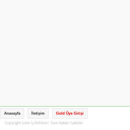
Anasayfa
İletişim
Gold Üye Girişi
Copyright İzmir İş Rehberi. Tüm Hakları Saklıdır.