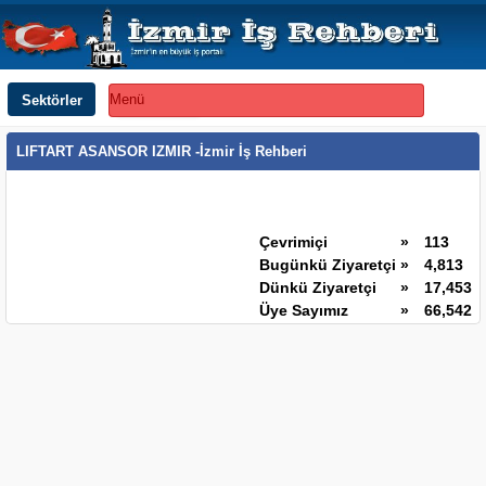
Sektörler
Menü
LIFTART ASANSOR IZMIR -İzmir İş Rehberi
Çevrimiçi
»
113
Bugünkü Ziyaretçi
»
4,813
Dünkü Ziyaretçi
»
17,453
Üye Sayımız
»
66,542