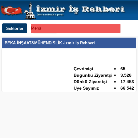
Sektörler
Menü
BEKA İNŞAAT&MÜHENDİSLİK -İzmir İş Rehberi
Çevrimiçi
»
65
Bugünkü Ziyaretçi
»
3,528
Dünkü Ziyaretçi
»
17,453
Üye Sayımız
»
66,542