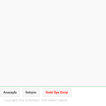
Anasayfa
İletişim
Gold Üye Girişi
Copyright İzmir İş Rehberi. Tüm Hakları Saklıdır.