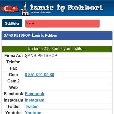
Sektörler
Menü
ŞANS PETSHOP -İzmir İş Rehberi
Bu firma 216 kere ziyaret edildi...
Firma Adı
ŞANS PETSHOP
Telefon
Fax
Gsm
0.551 001 09 80
Gsm 2
Web
Facebook
Facebook
İnstagram
İnstagram
Twitter
Twitter
Youtube
Youtube