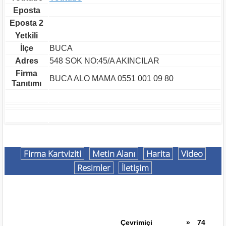
Eposta
Eposta 2
Yetkili
İlçe
BUCA
Adres
548 SOK NO:45/A AKINCILAR
Firma
BUCA ALO MAMA 0551 001 09 80
Tanıtımı
Firma Kartviziti
Metin Alanı
Harita
Video
Resimler
İletişim
Çevrimiçi
»
74