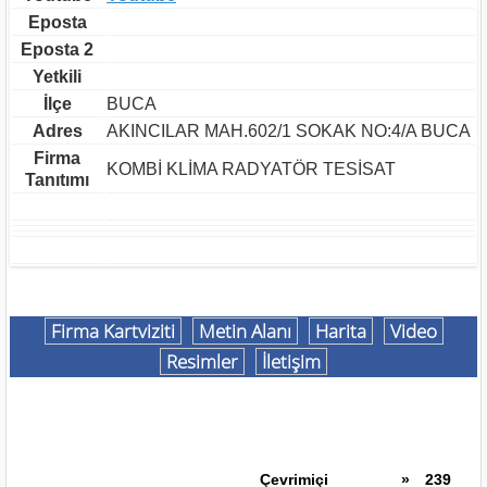
Eposta
Eposta 2
Yetkili
İlçe
BUCA
Adres
AKINCILAR MAH.602/1 SOKAK NO:4/A BUCA
Firma
KOMBİ KLİMA RADYATÖR TESİSAT
Tanıtımı
Firma Kartviziti
Metin Alanı
Harita
Video
Resimler
İletişim
Çevrimiçi
»
239