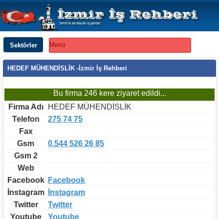
Sektörler
Menü
HEDEF MÜHENDİSLİK -İzmir İş Rehberi
Bu firma 246 kere ziyaret edildi...
Firma Adı
HEDEF MÜHENDİSLİK
Telefon
275 74 75
Fax
Gsm
0.544 526 26 85
Gsm 2
Web
Facebook
Facebook
İnstagram
İnstagram
Twitter
Twitter
Youtube
Youtube