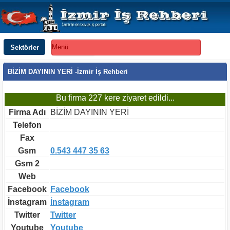
Sektörler
Menü
BİZİM DAYININ YERİ -İzmir İş Rehberi
Bu firma 227 kere ziyaret edildi...
Firma Adı
BİZİM DAYININ YERİ
Telefon
Fax
Gsm
0.543 447 35 63
Gsm 2
Web
Facebook
Facebook
İnstagram
İnstagram
Twitter
Twitter
Youtube
Youtube