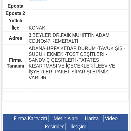
Eposta
Eposta 2
Yetkili
İlçe
KONAK
3.BEYLER DR.FAİK MUHİTTİN ADAM
Adres
CD.NO:47 KEMERALTI
ADANA-URFA KEBAP DÜRÜM -TAVUK ŞİŞ -
SUCUK EKMEK -TOST ÇEŞİTLERİ -
Firma
SANDVİÇ ÇEŞİTLERİ -PATATES
Tanıtımı
KIZARTMASI VE İÇECEKLER İLEEV VE
İŞYERLERİ PAKET SİPARİŞLERİMİZ
VARDIR.
Firma Kartviziti
Metin Alanı
Harita
Video
Resimler
İletişim