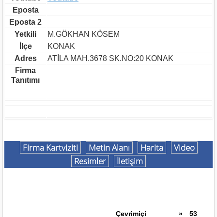
Eposta
Eposta 2
Yetkili
M.GÖKHAN KÖSEM
İlçe
KONAK
Adres
ATİLA MAH.3678 SK.NO:20 KONAK
Firma
Tanıtımı
Firma Kartviziti
Metin Alanı
Harita
Video
Resimler
İletişim
Çevrimiçi
»
53