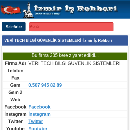
Sektörler
Menü
VERİ TECH BİLGİ GÜVENLİK SİSTEMLERİ -İzmir İş Rehberi
Bu firma 235 kere ziyaret edildi...
Firma Adı
VERİ TECH BİLGİ GÜVENLİK SİSTEMLERİ
Telefon
Fax
Gsm
0.507 945 82 89
Gsm 2
Web
Facebook
Facebook
İnstagram
İnstagram
Twitter
Twitter
Youtube
Youtube