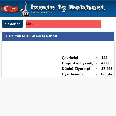
Sektörler
Menü
TETİK YAKACAK -İzmir İş Rehberi
Çevrimiçi
»
144
Bugünkü Ziyaretçi
»
4,880
Dünkü Ziyaretçi
»
17,453
Üye Sayımız
»
66,542