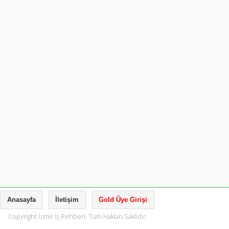
Anasayfa
İletişim
Gold Üye Girişi
Copyright İzmir İş Rehberi. Tüm Hakları Saklıdır.