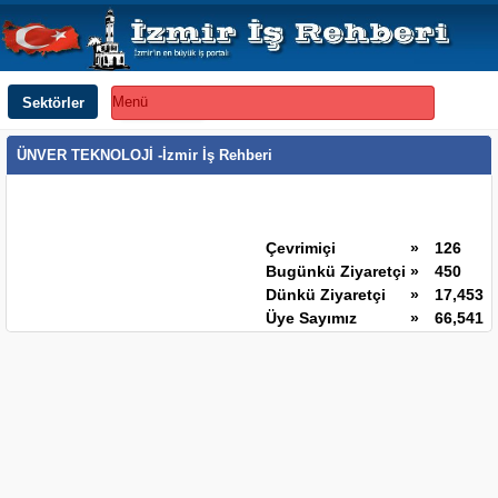
Sektörler
Menü
ÜNVER TEKNOLOJİ -İzmir İş Rehberi
Çevrimiçi
»
126
Bugünkü Ziyaretçi
»
450
Dünkü Ziyaretçi
»
17,453
Üye Sayımız
»
66,541