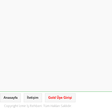
Anasayfa
İletişim
Gold Üye Girişi
Copyright İzmir İş Rehberi. Tüm Hakları Saklıdır.