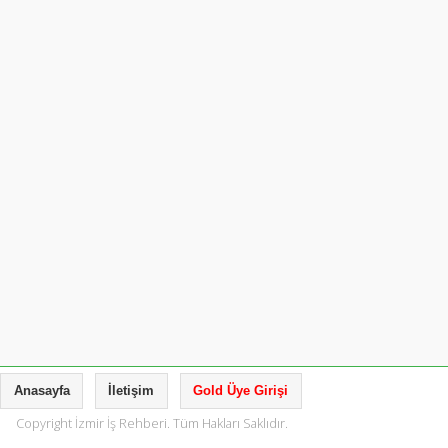
Anasayfa
İletişim
Gold Üye Girişi
Copyright İzmir İş Rehberi. Tüm Hakları Saklıdır.