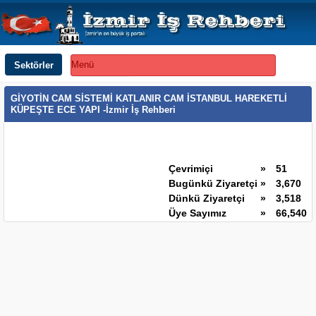
Sektörler
Menü
GİYOTİN CAM SİSTEMİ KATLANIR CAM İSTANBUL HAREKETLİ
KÜPEŞTE ECE YAPI -İzmir İş Rehberi
Çevrimiçi
»
51
Bugünkü Ziyaretçi
»
3,670
Dünkü Ziyaretçi
»
3,518
Üye Sayımız
»
66,540