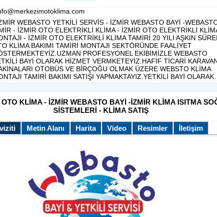
info@merkezimotoklima.com
İZMİR WEBASTO YETKİLİ SERVİS - İZMİR WEBASTO BAYİ -WEBAST
MİR - İZMİR OTO ELEKTRİKLİ KLİMA - İZMİR OTO ELEKTRİKLİ KLİM
NTAJI - İZMİR OTO ELEKTRİKLİ KLİMA TAMİRİ 20 YILI AŞKIN SÜRE
O KLİMA BAKIMI TAMİRİ MONTAJI SEKTÖRÜNDE FAALİYET
ÖSTERMEKTEYİZ.UZMAN PROFESYONEL EKİBİMİZLE WEBASTO
TKİLİ BAYİ OLARAK HİZMET VERMKETEYİZ.HAFİF TİCARİ KARAVAN
AKİNALARI OTOBÜS VE BİRÇOĞU OLMAK ÜZERE WEBSTO KLİMA
NTAJI TAMİRİ BAKIMI SATIŞI YAPMAKTAYIZ.YETKİLİ BAYİ OLARAK.
OTO KLİMA - İZMİR WEBASTO BAYİ -İZMİR KLİMA ISITMA S
SİSTEMLERİ - KLİMA SATIŞ
iziti
Metin Alanı
Harita
Video
Resimler
İletişim