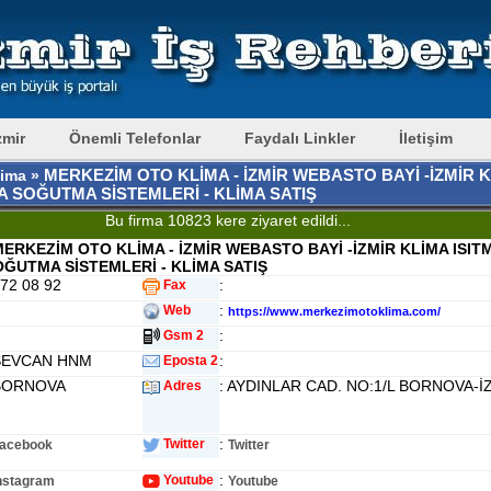
zmir
Önemli Telefonlar
Faydalı Linkler
İletişim
MERKEZİM OTO KLİMA - İZMİR WEBASTO BAYİ -İZMİR 
lima »
A SOĞUTMA SİSTEMLERİ - KLİMA SATIŞ
Bu firma 10823 kere ziyaret edildi...
ERKEZİM OTO KLİMA - İZMİR WEBASTO BAYİ -İZMİR KLİMA ISIT
ĞUTMA SİSTEMLERİ - KLİMA SATIŞ
472 08 92
:
Fax
:
Web
https://www.merkezimotoklima.com/
:
Gsm 2
 SEVCAN HNM
:
Eposta 2
 BORNOVA
: AYDINLAR CAD. NO:1/L BORNOVA-İ
Adres
:
Twitter
acebook
Twitter
:
Youtube
nstagram
Youtube