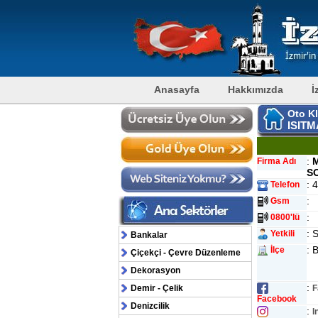
Anasayfa
Hakkımızda
İ
Oto K
ISITM
:
M
Firma Adı
SO
: 
Telefon
:
Gsm
:
0800'lü
:
Yetkili
Bankalar
:
İlçe
Çiçekçi - Çevre Düzenleme
Dekorasyon
:
Demir - Çelik
F
Facebook
Denizcilik
:
I