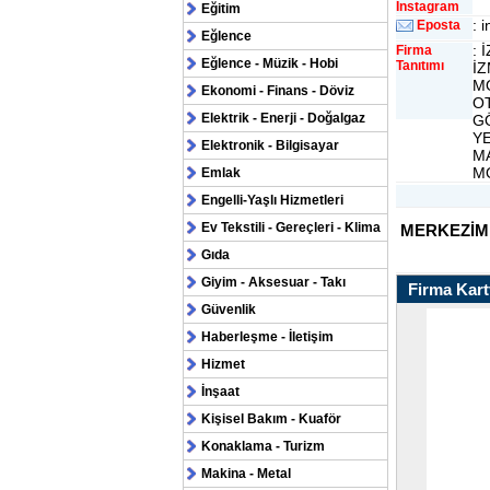
Instagram
Eğitim
: 
Eposta
Eğlence
: 
Firma
Eğlence - Müzik - Hobi
Tanıtımı
İZ
MO
Ekonomi - Finans - Döviz
OT
Elektrik - Enerji - Doğalgaz
G
YE
Elektronik - Bilgisayar
M
MO
Emlak
Engelli-Yaşlı Hizmetleri
Ev Tekstili - Gereçleri - Klima
MERKEZİM 
Gıda
Giyim - Aksesuar - Takı
Firma Kartv
Güvenlik
Haberleşme - İletişim
Hizmet
İnşaat
Kişisel Bakım - Kuaför
Konaklama - Turizm
Makina - Metal