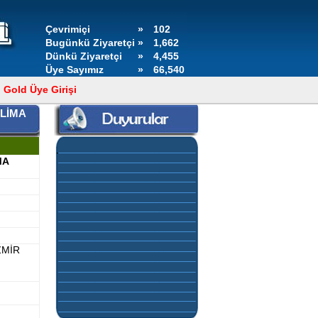
Çevrimiçi
»
102
Bugünkü Ziyaretçi
»
1,662
Dünkü Ziyaretçi
»
4,455
Üye Sayımız
»
66,540
Gold Üye Girişi
KLİMA
GOLD ÜYELERİMİZ,
KONTROL PANELLERİNDEN
MA
DUYURULARINI KENDİLERİ
EKLEYEBİLİR.
ZMİR