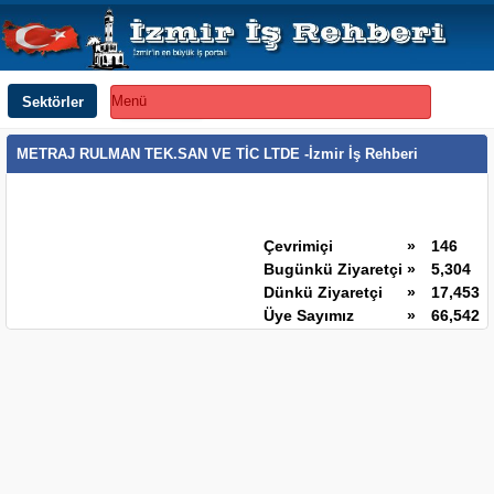
Sektörler
Menü
METRAJ RULMAN TEK.SAN VE TİC LTDE -İzmir İş Rehberi
Çevrimiçi
»
146
Bugünkü Ziyaretçi
»
5,304
Dünkü Ziyaretçi
»
17,453
Üye Sayımız
»
66,542