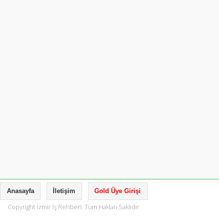
Anasayfa
İletişim
Gold Üye Girişi
Copyright İzmir İş Rehberi. Tüm Hakları Saklıdır.