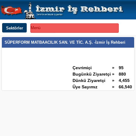
Sektörler
Menü
SÜPERFORM MATBAACILIK SAN. VE TİC. A.Ş. -İzmir İş Rehberi
Çevrimiçi
»
95
Bugünkü Ziyaretçi
»
880
Dünkü Ziyaretçi
»
4,455
Üye Sayımız
»
66,540