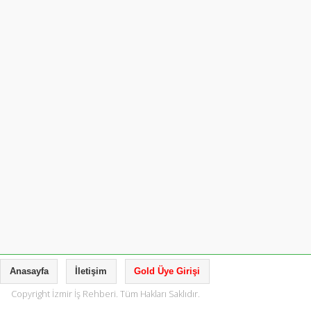
Anasayfa
İletişim
Gold Üye Girişi
Copyright İzmir İş Rehberi. Tüm Hakları Saklıdır.