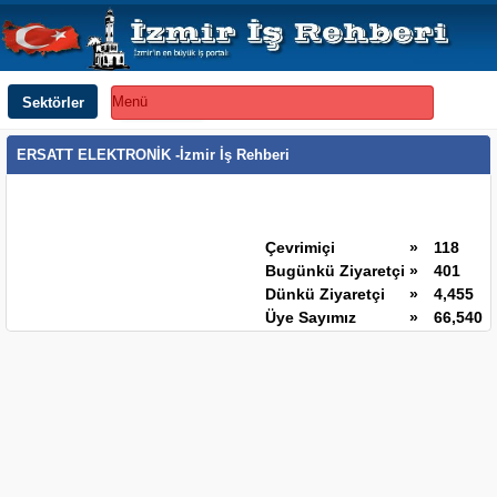
Sektörler
Menü
ERSATT ELEKTRONİK -İzmir İş Rehberi
Çevrimiçi
»
118
Bugünkü Ziyaretçi
»
401
Dünkü Ziyaretçi
»
4,455
Üye Sayımız
»
66,540