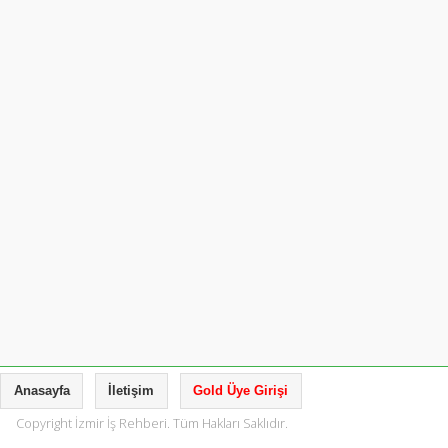
Anasayfa
İletişim
Gold Üye Girişi
Copyright İzmir İş Rehberi. Tüm Hakları Saklıdır.